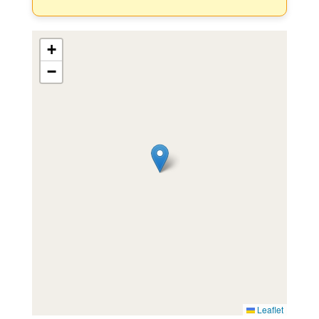
+
−
Leaflet