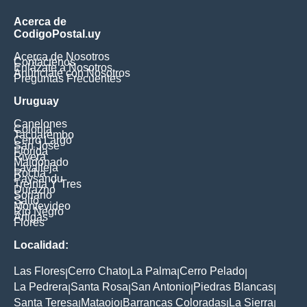
Acerca de
CodigoPostal.uy
Acerca de Nosotros
Contáctenos
Enlázate a Nosotros
Anúnciate con Nosotros
Preguntas Frecuentes
Uruguay
Canelones
Colonia
Tacuarembo
Cerro Largo
San Jose
Florida
Rivera
Maldonado
Lavalleja
Rocha
Paysandu
Treinta Y Tres
Durazno
Soriano
Salto
Montevideo
Rio Negro
Artigas
Flores
Localidad:
Las Flores
Cerro Chato
La Palma
Cerro Pelado
|
|
|
|
La Pedrera
Santa Rosa
San Antonio
Piedras Blancas
|
|
|
|
Santa Teresa
Mataojo
Barrancas Coloradas
La Sierra
|
|
|
|