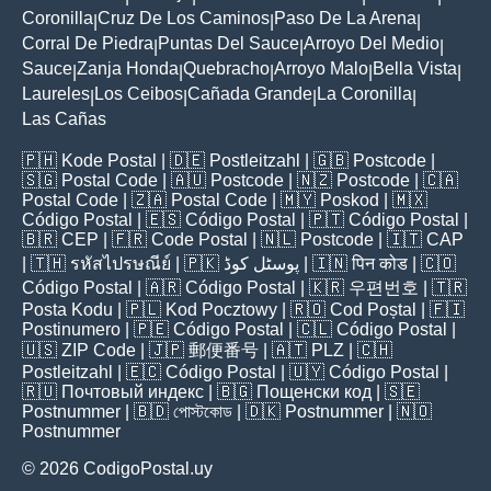
Coronilla
Cruz De Los Caminos
Paso De La Arena
|
|
|
Corral De Piedra
Puntas Del Sauce
Arroyo Del Medio
|
|
|
Sauce
Zanja Honda
Quebracho
Arroyo Malo
Bella Vista
|
|
|
|
|
Laureles
Los Ceibos
Cañada Grande
La Coronilla
|
|
|
|
Las Cañas
🇵🇭
Kode Postal
| 🇩🇪
Postleitzahl
| 🇬🇧
Postcode
|
🇸🇬
Postal Code
| 🇦🇺
Postcode
| 🇳🇿
Postcode
| 🇨🇦
Postal Code
| 🇿🇦
Postal Code
| 🇲🇾
Poskod
| 🇲🇽
Código Postal
| 🇪🇸
Código Postal
| 🇵🇹
Código Postal
|
🇧🇷
CEP
| 🇫🇷
Code Postal
| 🇳🇱
Postcode
| 🇮🇹
CAP
| 🇹🇭
รหัสไปรษณีย์
| 🇵🇰
پوسٹل کوڈ
| 🇮🇳
पिन कोड
| 🇨🇴
Código Postal
| 🇦🇷
Código Postal
| 🇰🇷
우편번호
| 🇹🇷
Posta Kodu
| 🇵🇱
Kod Pocztowy
| 🇷🇴
Cod Poștal
| 🇫🇮
Postinumero
| 🇵🇪
Código Postal
| 🇨🇱
Código Postal
|
🇺🇸
ZIP Code
| 🇯🇵
郵便番号
| 🇦🇹
PLZ
| 🇨🇭
Postleitzahl
| 🇪🇨
Código Postal
| 🇺🇾
Código Postal
|
🇷🇺
Почтовый индекс
| 🇧🇬
Пощенски код
| 🇸🇪
Postnummer
| 🇧🇩
পোস্টকোড
| 🇩🇰
Postnummer
| 🇳🇴
Postnummer
© 2026 CodigoPostal.uy