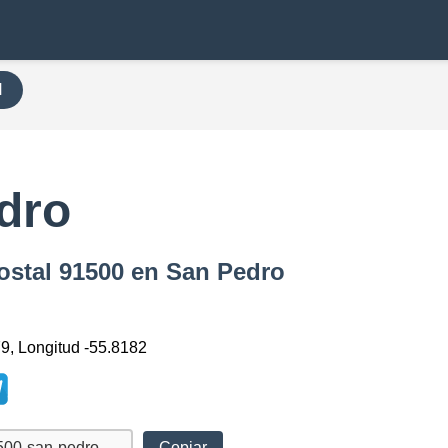
H
dro
ostal 91500 en San Pedro
79, Longitud -55.8182
Copiar