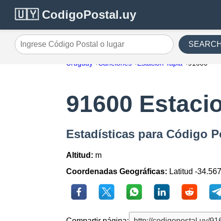
🇺🇾 CodigoPostal.uy
SEARC
Ingrese Código Postal o lugar
Uruguay
Canelones
Estacion Tapia
91600
91600 Estacio
Estadísticas para Código P
Altitud:
m
Coordenadas Geográficas:
Latitud -34.56
Compartir página: