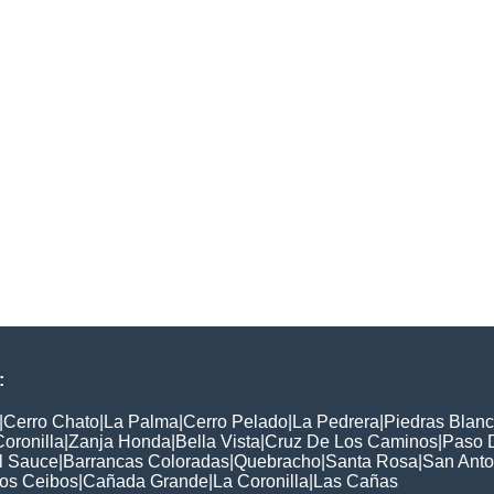
:
|
Cerro Chato
|
La Palma
|
Cerro Pelado
|
La Pedrera
|
Piedras Blan
Coronilla
|
Zanja Honda
|
Bella Vista
|
Cruz De Los Caminos
|
Paso 
l Sauce
|
Barrancas Coloradas
|
Quebracho
|
Santa Rosa
|
San Anto
os Ceibos
|
Cañada Grande
|
La Coronilla
|
Las Cañas