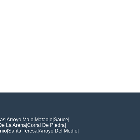
cas
|
Arroyo Malo
|
Mataojo
|
Sauce
|
De La Arena
|
Corral De Piedra
|
nio
|
Santa Teresa
|
Arroyo Del Medio
|