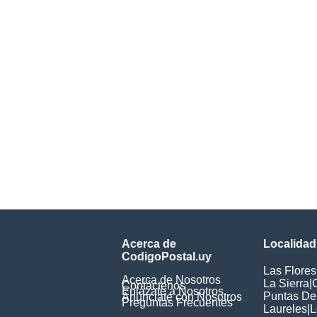
Acerca de
Localidad
CodigoPostal.uy
Las Flores
Acerca de Nosotros
La Sierra
|
Contáctenos
Enlázate a Nosotros
Puntas De
Anúnciate con Nosotros
Preguntas Frecuentes
Laureles
|
L