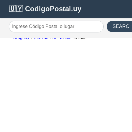
🇺🇾 CodigoPostal.uy
SEARC
Ingrese Código Postal o lugar
Uruguay
Durazno
La Paloma
97000