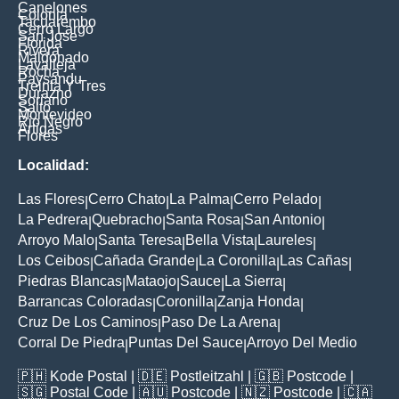
Canelones
Colonia
Tacuarembo
Cerro Largo
San Jose
Florida
Rivera
Maldonado
Lavalleja
Rocha
Paysandu
Treinta Y Tres
Durazno
Soriano
Salto
Montevideo
Rio Negro
Artigas
Flores
Localidad:
Las Flores
Cerro Chato
La Palma
Cerro Pelado
|
|
|
|
La Pedrera
Quebracho
Santa Rosa
San Antonio
|
|
|
|
Arroyo Malo
Santa Teresa
Bella Vista
Laureles
|
|
|
|
Los Ceibos
Cañada Grande
La Coronilla
Las Cañas
|
|
|
|
Piedras Blancas
Mataojo
Sauce
La Sierra
|
|
|
|
Barrancas Coloradas
Coronilla
Zanja Honda
|
|
|
Cruz De Los Caminos
Paso De La Arena
|
|
Corral De Piedra
Puntas Del Sauce
Arroyo Del Medio
|
|
🇵🇭
Kode Postal
| 🇩🇪
Postleitzahl
| 🇬🇧
Postcode
|
🇸🇬
Postal Code
| 🇦🇺
Postcode
| 🇳🇿
Postcode
| 🇨🇦