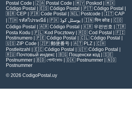
Postal Code
| 🇿🇦
Postal Code
| 🇲🇾
Poskod
| 🇲🇽
Código Postal
| 🇪🇸
Código Postal
| 🇵🇹
Código Postal
|
🇧🇷
CEP
| 🇫🇷
Code Postal
| 🇳🇱
Postcode
| 🇮🇹
CAP
| 🇹🇭
รหัสไปรษณีย์
| 🇵🇰
پوسٹل کوڈ
| 🇮🇳
पिन कोड
| 🇨🇴
Código Postal
| 🇦🇷
Código Postal
| 🇰🇷
우편번호
| 🇹🇷
Posta Kodu
| 🇵🇱
Kod Pocztowy
| 🇷🇴
Cod Poștal
| 🇫🇮
Postinumero
| 🇵🇪
Código Postal
| 🇨🇱
Código Postal
|
🇺🇸
ZIP Code
| 🇯🇵
郵便番号
| 🇦🇹
PLZ
| 🇨🇭
Postleitzahl
| 🇪🇨
Código Postal
| 🇺🇾
Código Postal
|
🇷🇺
Почтовый индекс
| 🇧🇬
Пощенски код
| 🇸🇪
Postnummer
| 🇧🇩
পোস্টকোড
| 🇩🇰
Postnummer
| 🇳🇴
Postnummer
© 2026 CodigoPostal.uy