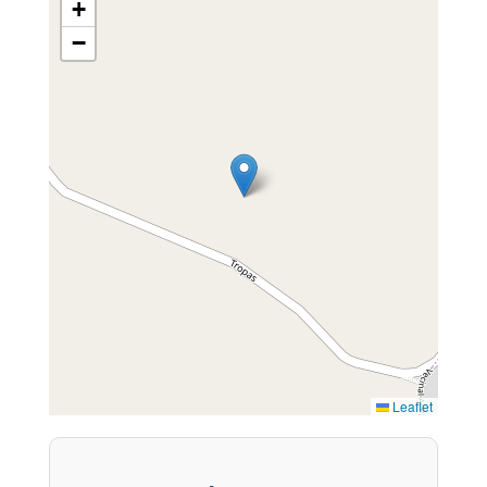
+
−
Leaflet