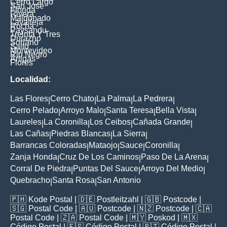
Cerro Largo
San Jose
Florida
Rivera
Maldonado
Lavalleja
Rocha
Paysandu
Treinta Y Tres
Durazno
Soriano
Salto
Montevideo
Rio Negro
Artigas
Flores
Localidad:
Las Flores
Cerro Chato
La Palma
La Pedrera
|
|
|
|
Cerro Pelado
Arroyo Malo
Santa Teresa
Bella Vista
|
|
|
|
Laureles
La Coronilla
Los Ceibos
Cañada Grande
|
|
|
|
Las Cañas
Piedras Blancas
La Sierra
|
|
|
Barrancas Coloradas
Mataojo
Sauce
Coronilla
|
|
|
|
Zanja Honda
Cruz De Los Caminos
Paso De La Arena
|
|
|
Corral De Piedra
Puntas Del Sauce
Arroyo Del Medio
|
|
|
Quebracho
Santa Rosa
San Antonio
|
|
🇵🇭
Kode Postal
| 🇩🇪
Postleitzahl
| 🇬🇧
Postcode
|
🇸🇬
Postal Code
| 🇦🇺
Postcode
| 🇳🇿
Postcode
| 🇨🇦
Postal Code
| 🇿🇦
Postal Code
| 🇲🇾
Poskod
| 🇲🇽
Código Postal
| 🇪🇸
Código Postal
| 🇵🇹
Código Postal
|