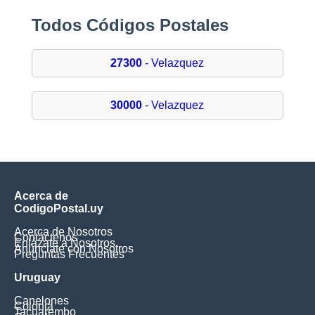
Todos Códigos Postales
27300
- Velazquez
30000
- Velazquez
Acerca de
CodigoPostal.uy
Acerca de Nosotros
Contáctenos
Enlázate a Nosotros
Anúnciate con Nosotros
Preguntas Frecuentes
Uruguay
Canelones
Colonia
Tacuarembo