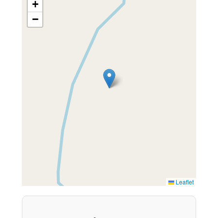
+
−
Leaflet