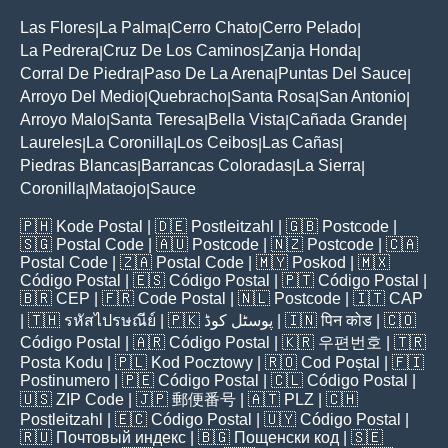
Las Flores
La Palma
Cerro Chato
Cerro Pelado
|
|
|
|
La Pedrera
Cruz De Los Caminos
Zanja Honda
|
|
|
Corral De Piedra
Paso De La Arena
Puntas Del Sauce
|
|
|
Arroyo Del Medio
Quebracho
Santa Rosa
San Antonio
|
|
|
|
Arroyo Malo
Santa Teresa
Bella Vista
Cañada Grande
|
|
|
|
Laureles
La Coronilla
Los Ceibos
Las Cañas
|
|
|
|
Piedras Blancas
Barrancas Coloradas
La Sierra
|
|
|
Coronilla
Mataojo
Sauce
|
|
🇵🇭
Kode Postal
| 🇩🇪
Postleitzahl
| 🇬🇧
Postcode
|
🇸🇬
Postal Code
| 🇦🇺
Postcode
| 🇳🇿
Postcode
| 🇨🇦
Postal Code
| 🇿🇦
Postal Code
| 🇲🇾
Poskod
| 🇲🇽
Código Postal
| 🇪🇸
Código Postal
| 🇵🇹
Código Postal
|
🇧🇷
CEP
| 🇫🇷
Code Postal
| 🇳🇱
Postcode
| 🇮🇹
CAP
| 🇹🇭
รหัสไปรษณีย์
| 🇵🇰
پوسٹل کوڈ
| 🇮🇳
पिन कोड
| 🇨🇴
Código Postal
| 🇦🇷
Código Postal
| 🇰🇷
우편번호
| 🇹🇷
Posta Kodu
| 🇵🇱
Kod Pocztowy
| 🇷🇴
Cod Poștal
| 🇫🇮
Postinumero
| 🇵🇪
Código Postal
| 🇨🇱
Código Postal
|
🇺🇸
ZIP Code
| 🇯🇵
郵便番号
| 🇦🇹
PLZ
| 🇨🇭
Postleitzahl
| 🇪🇨
Código Postal
| 🇺🇾
Código Postal
|
🇷🇺
Почтовый индекс
| 🇧🇬
Пощенски код
| 🇸🇪