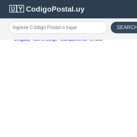
🇺🇾 CodigoPostal.uy
SEARC
Ingrese Código Postal o lugar
Uruguay
Cerro Largo
Campamento
37000