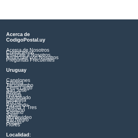
Acerca de
CodigoPostal.uy
Acerca de Nosotros
Contáctenos
Enlázate a Nosotros
Anúnciate con Nosotros
Preguntas Frecuentes
Uruguay
Canelones
Colonia
Tacuarembo
Cerro Largo
San Jose
Rivera
Florida
Maldonado
Lavalleja
Rocha
Paysandu
Treinta Y Tres
Durazno
Soriano
Salto
Montevideo
Rio Negro
Artigas
Flores
Localidad: