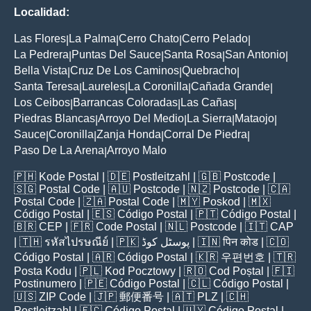
Localidad:
Las Flores
La Palma
Cerro Chato
Cerro Pelado
|
|
|
|
La Pedrera
Puntas Del Sauce
Santa Rosa
San Antonio
|
|
|
|
Bella Vista
Cruz De Los Caminos
Quebracho
|
|
|
Santa Teresa
Laureles
La Coronilla
Cañada Grande
|
|
|
|
Los Ceibos
Barrancas Coloradas
Las Cañas
|
|
|
Piedras Blancas
Arroyo Del Medio
La Sierra
Mataojo
|
|
|
|
Sauce
Coronilla
Zanja Honda
Corral De Piedra
|
|
|
|
Paso De La Arena
Arroyo Malo
|
🇵🇭
Kode Postal
| 🇩🇪
Postleitzahl
| 🇬🇧
Postcode
|
🇸🇬
Postal Code
| 🇦🇺
Postcode
| 🇳🇿
Postcode
| 🇨🇦
Postal Code
| 🇿🇦
Postal Code
| 🇲🇾
Poskod
| 🇲🇽
Código Postal
| 🇪🇸
Código Postal
| 🇵🇹
Código Postal
|
🇧🇷
CEP
| 🇫🇷
Code Postal
| 🇳🇱
Postcode
| 🇮🇹
CAP
| 🇹🇭
รหัสไปรษณีย์
| 🇵🇰
پوسٹل کوڈ
| 🇮🇳
पिन कोड
| 🇨🇴
Código Postal
| 🇦🇷
Código Postal
| 🇰🇷
우편번호
| 🇹🇷
Posta Kodu
| 🇵🇱
Kod Pocztowy
| 🇷🇴
Cod Poștal
| 🇫🇮
Postinumero
| 🇵🇪
Código Postal
| 🇨🇱
Código Postal
|
🇺🇸
ZIP Code
| 🇯🇵
郵便番号
| 🇦🇹
PLZ
| 🇨🇭
Postleitzahl
| 🇪🇨
Código Postal
| 🇺🇾
Código Postal
|