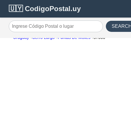
🇺🇾 CodigoPostal.uy
SEARC
Ingrese Código Postal o lugar
Uruguay
Cerro Largo
Puntas De Molles
37000