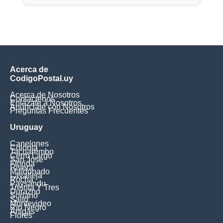
Acerca de
CodigoPostal.uy
Acerca de Nosotros
Contáctenos
Enlázate a Nosotros
Anúnciate con Nosotros
Preguntas Frecuentes
Uruguay
Canelones
Colonia
Tacuarembo
Cerro Largo
San Jose
Florida
Rivera
Maldonado
Lavalleja
Rocha
Paysandu
Treinta Y Tres
Durazno
Soriano
Salto
Montevideo
Rio Negro
Artigas
Flores