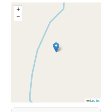
+
−
Leaflet