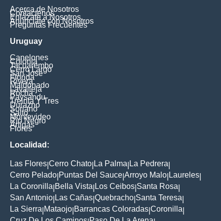
Acerca de Nosotros
Contáctenos
Enlázate a Nosotros
Anúnciate con Nosotros
Preguntas Frecuentes
Uruguay
Canelones
Colonia
Tacuarembo
Cerro Largo
San Jose
Florida
Rivera
Maldonado
Lavalleja
Rocha
Paysandu
Treinta Y Tres
Durazno
Soriano
Salto
Montevideo
Rio Negro
Artigas
Flores
Localidad:
Las Flores
Cerro Chato
La Palma
La Pedrera
|
|
|
|
Cerro Pelado
Puntas Del Sauce
Arroyo Malo
Laureles
|
|
|
|
La Coronilla
Bella Vista
Los Ceibos
Santa Rosa
|
|
|
|
San Antonio
Las Cañas
Quebracho
Santa Teresa
|
|
|
|
La Sierra
Mataojo
Barrancas Coloradas
Coronilla
|
|
|
|
Cruz De Los Caminos
Paso De La Arena