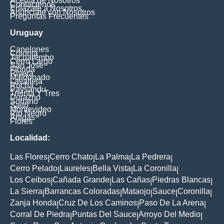
Acerca de Nosotros
Contáctenos
Enlázate a Nosotros
Anúnciate con Nosotros
Preguntas Frecuentes
Uruguay
Canelones
Colonia
Tacuarembo
Cerro Largo
San Jose
Florida
Rivera
Maldonado
Lavalleja
Rocha
Paysandu
Treinta Y Tres
Durazno
Soriano
Salto
Montevideo
Rio Negro
Artigas
Flores
Localidad:
Las Flores
Cerro Chato
La Palma
La Pedrera
|
|
|
|
Cerro Pelado
Laureles
Bella Vista
La Coronilla
|
|
|
|
Los Ceibos
Cañada Grande
Las Cañas
Piedras Blancas
|
|
|
|
La Sierra
Barrancas Coloradas
Mataojo
Sauce
Coronilla
|
|
|
|
|
Zanja Honda
Cruz De Los Caminos
Paso De La Arena
|
|
|
Corral De Piedra
Puntas Del Sauce
Arroyo Del Medio
|
|
|