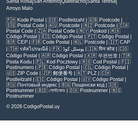
Santa Rosa
San Antonio
Quebracho
Santa Teresa
|
|
|
|
Arroyo Malo
🇵🇭
Kode Postal
| 🇩🇪
Postleitzahl
| 🇬🇧
Postcode
|
🇸🇬
Postal Code
| 🇦🇺
Postcode
| 🇳🇿
Postcode
| 🇨🇦
Postal Code
| 🇿🇦
Postal Code
| 🇲🇾
Poskod
| 🇲🇽
Código Postal
| 🇪🇸
Código Postal
| 🇵🇹
Código Postal
|
🇧🇷
CEP
| 🇫🇷
Code Postal
| 🇳🇱
Postcode
| 🇮🇹
CAP
| 🇹🇭
รหัสไปรษณีย์
| 🇵🇰
پوسٹل کوڈ
| 🇮🇳
पिन कोड
| 🇨🇴
Código Postal
| 🇦🇷
Código Postal
| 🇰🇷
우편번호
| 🇹🇷
Posta Kodu
| 🇵🇱
Kod Pocztowy
| 🇷🇴
Cod Poștal
| 🇫🇮
Postinumero
| 🇵🇪
Código Postal
| 🇨🇱
Código Postal
|
🇺🇸
ZIP Code
| 🇯🇵
郵便番号
| 🇦🇹
PLZ
| 🇨🇭
Postleitzahl
| 🇪🇨
Código Postal
| 🇺🇾
Código Postal
|
🇷🇺
Почтовый индекс
| 🇧🇬
Пощенски код
| 🇸🇪
Postnummer
| 🇧🇩
পোস্টকোড
| 🇩🇰
Postnummer
| 🇳🇴
Postnummer
© 2026 CodigoPostal.uy