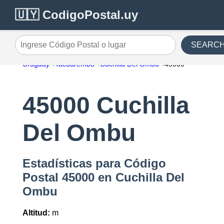
🇺🇾 CodigoPostal.uy
SEARC
Ingrese Código Postal o lugar
Uruguay
Tacuarembo
Cuchilla Del Ombu
45000
45000 Cuchilla
Del Ombu
Estadísticas para Código
Postal 45000 en Cuchilla Del
Ombu
Altitud:
m