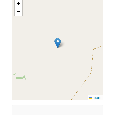
+
−
Leaflet