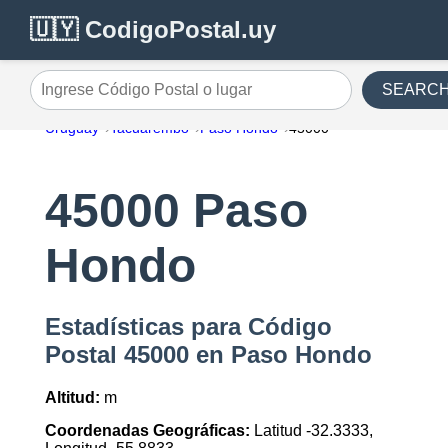
🇺🇾 CodigoPostal.uy
SEARC
Ingrese Código Postal o lugar
Uruguay
Tacuarembo
Paso Hondo
45000
45000 Paso
Hondo
Estadísticas para Código
Postal 45000 en Paso Hondo
Altitud:
m
Coordenadas Geográficas:
Latitud -32.3333,