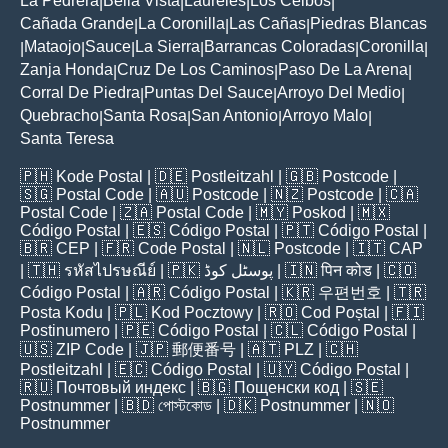
La Pedrera
Bella Vista
Laureles
Los Ceibos
|
|
|
|
Cañada Grande
La Coronilla
Las Cañas
Piedras Blancas
|
|
|
Mataojo
Sauce
La Sierra
Barrancas Coloradas
Coronilla
|
|
|
|
|
|
Zanja Honda
Cruz De Los Caminos
Paso De La Arena
|
|
|
Corral De Piedra
Puntas Del Sauce
Arroyo Del Medio
|
|
|
Quebracho
Santa Rosa
San Antonio
Arroyo Malo
|
|
|
|
Santa Teresa
🇵🇭
Kode Postal
| 🇩🇪
Postleitzahl
| 🇬🇧
Postcode
|
🇸🇬
Postal Code
| 🇦🇺
Postcode
| 🇳🇿
Postcode
| 🇨🇦
Postal Code
| 🇿🇦
Postal Code
| 🇲🇾
Poskod
| 🇲🇽
Código Postal
| 🇪🇸
Código Postal
| 🇵🇹
Código Postal
|
🇧🇷
CEP
| 🇫🇷
Code Postal
| 🇳🇱
Postcode
| 🇮🇹
CAP
| 🇹🇭
รหัสไปรษณีย์
| 🇵🇰
پوسٹل کوڈ
| 🇮🇳
पिन कोड
| 🇨🇴
Código Postal
| 🇦🇷
Código Postal
| 🇰🇷
우편번호
| 🇹🇷
Posta Kodu
| 🇵🇱
Kod Pocztowy
| 🇷🇴
Cod Poștal
| 🇫🇮
Postinumero
| 🇵🇪
Código Postal
| 🇨🇱
Código Postal
|
🇺🇸
ZIP Code
| 🇯🇵
郵便番号
| 🇦🇹
PLZ
| 🇨🇭
Postleitzahl
| 🇪🇨
Código Postal
| 🇺🇾
Código Postal
|
🇷🇺
Почтовый индекс
| 🇧🇬
Пощенски код
| 🇸🇪
Postnummer
| 🇧🇩
পোস্টকোড
| 🇩🇰
Postnummer
| 🇳🇴
Postnummer