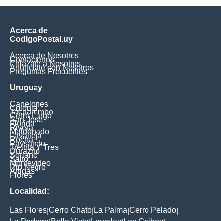
Acerca de
CodigoPostal.uy
Acerca de Nosotros
Contáctenos
Enlázate a Nosotros
Anúnciate con Nosotros
Preguntas Frecuentes
Uruguay
Canelones
Colonia
Tacuarembo
Cerro Largo
San Jose
Florida
Rivera
Maldonado
Lavalleja
Rocha
Paysandu
Treinta Y Tres
Durazno
Soriano
Salto
Montevideo
Rio Negro
Artigas
Flores
Localidad:
Las Flores
Cerro Chato
La Palma
Cerro Pelado
|
|
|
|