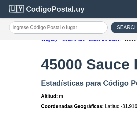
🇺🇾 CodigoPostal.uy
SEARC
Ingrese Código Postal o lugar
Uruguay
Tacuarembo
Sauce De Batovi
45000
45000 Sauce 
Estadísticas para Código P
Altitud:
m
Coordenadas Geográficas:
Latitud -31.91