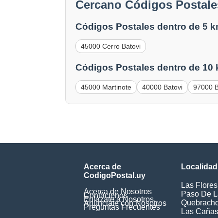
Cercano Códigos Postale
Códigos Postales dentro de 5 k
45000 Cerro Batovi
Códigos Postales dentro de 10
45000 Martinote
40000 Batovi
97000 B
Acerca de
Localidad
CodigoPostal.uy
Las Flores
Acerca de Nosotros
Paso De L
Contáctenos
Enlázate a Nosotros
Quebrach
Anúnciate con Nosotros
Preguntas Frecuentes
Las Caña