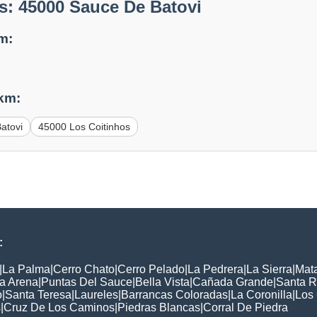
s: 45000 Sauce De Batovi
m:
 km:
atovi
45000 Los Coitinhos
:
|
La Palma
|
Cerro Chato
|
Cerro Pelado
|
La Pedrera
|
La Sierra
|
Mat
a Arena
|
Puntas Del Sauce
|
Bella Vista
|
Cañada Grande
|
Santa 
o
|
Santa Teresa
|
Laureles
|
Barrancas Coloradas
|
La Coronilla
|
Los
s
|
Cruz De Los Caminos
|
Piedras Blancas
|
Corral De Piedra