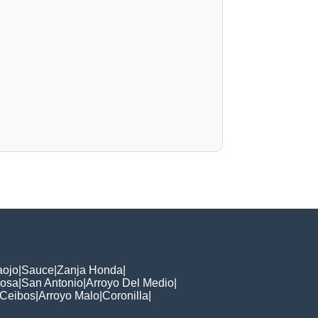
aojo
|
Sauce
|
Zanja Honda
|
Rosa
|
San Antonio
|
Arroyo Del Medio
|
 Ceibos
|
Arroyo Malo
|
Coronilla
|