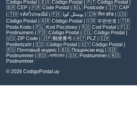
Código Postal
| 🇪🇸
Código Postal
| 🇵🇹
Código Postal
|
🇧🇷
CEP
| 🇫🇷
Code Postal
| 🇳🇱
Postcode
| 🇮🇹
CAP
| 🇹🇭
รหัสไปรษณีย์
| 🇵🇰
پوسٹل کوڈ
| 🇮🇳
पिन कोड
| 🇨🇴
Código Postal
| 🇦🇷
Código Postal
| 🇰🇷
우편번호
| 🇹🇷
Posta Kodu
| 🇵🇱
Kod Pocztowy
| 🇷🇴
Cod Poștal
| 🇫🇮
Postinumero
| 🇵🇪
Código Postal
| 🇨🇱
Código Postal
|
🇺🇸
ZIP Code
| 🇯🇵
郵便番号
| 🇦🇹
PLZ
| 🇨🇭
Postleitzahl
| 🇪🇨
Código Postal
| 🇺🇾
Código Postal
|
🇷🇺
Почтовый индекс
| 🇧🇬
Пощенски код
| 🇸🇪
Postnummer
| 🇧🇩
পোস্টকোড
| 🇩🇰
Postnummer
| 🇳🇴
Postnummer
© 2026 CodigoPostal.uy