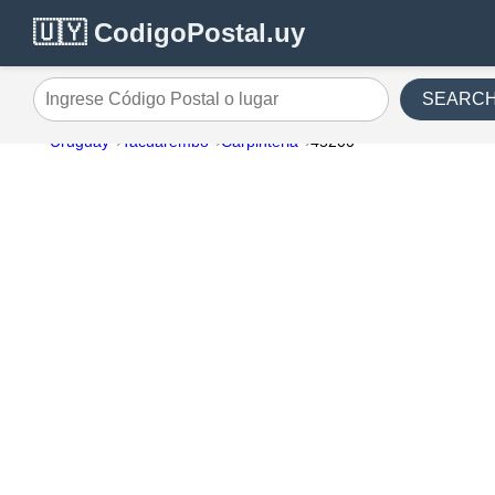
🇺🇾 CodigoPostal.uy
SEARC
Ingrese Código Postal o lugar
Uruguay
Tacuarembo
Carpinteria
45200