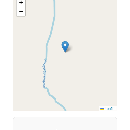
+
−
Leaflet