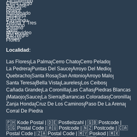
Tacuarembo
Cerro Largo
San Jose
Florida
Rivera
Maldonado
Lavalleja
Rocha
Paysandu
Treinta Y Tres
Durazno
Soriano
Salto
Montevideo
Rio Negro
Artigas
Flores
Localidad:
Las Flores
La Palma
Cerro Chato
Cerro Pelado
|
|
|
|
La Pedrera
Puntas Del Sauce
Arroyo Del Medio
|
|
|
Quebracho
Santa Rosa
San Antonio
Arroyo Malo
|
|
|
|
Santa Teresa
Bella Vista
Laureles
Los Ceibos
|
|
|
|
Cañada Grande
La Coronilla
Las Cañas
Piedras Blancas
|
|
|
Mataojo
Sauce
La Sierra
Barrancas Coloradas
Coronilla
|
|
|
|
|
|
Zanja Honda
Cruz De Los Caminos
Paso De La Arena
|
|
|
Corral De Piedra
🇵🇭
Kode Postal
| 🇩🇪
Postleitzahl
| 🇬🇧
Postcode
|
🇸🇬
Postal Code
| 🇦🇺
Postcode
| 🇳🇿
Postcode
| 🇨🇦
Postal Code
| 🇿🇦
Postal Code
| 🇲🇾
Poskod
| 🇲🇽