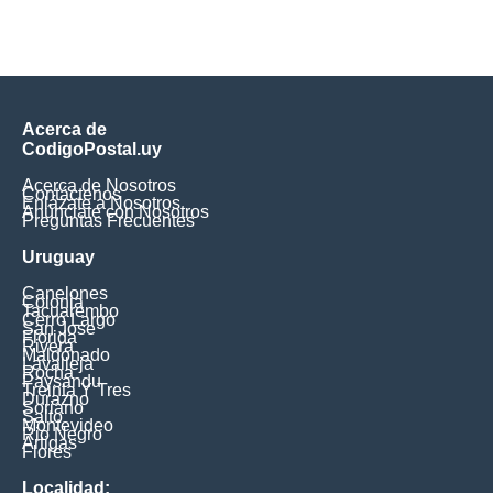
Acerca de
CodigoPostal.uy
Acerca de Nosotros
Contáctenos
Enlázate a Nosotros
Anúnciate con Nosotros
Preguntas Frecuentes
Uruguay
Canelones
Colonia
Tacuarembo
Cerro Largo
San Jose
Florida
Rivera
Maldonado
Lavalleja
Rocha
Paysandu
Treinta Y Tres
Durazno
Soriano
Salto
Montevideo
Rio Negro
Artigas
Flores
Localidad: