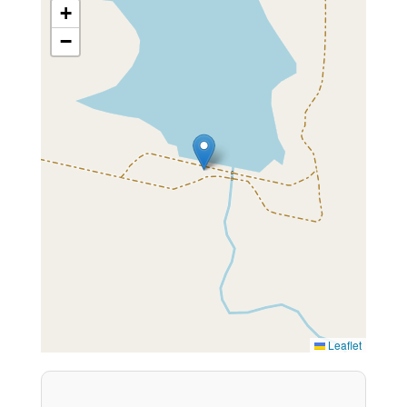
+
−
Leaflet