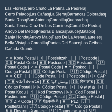
Las Flores
Cerro Chato
La Palma
La Pedrera
|
|
|
|
Cerro Pelado
Las Cañas
La Sierra
Barrancas Coloradas
|
|
|
|
Santa Rosa
San Antonio
Coronilla
Quebracho
|
|
|
|
Santa Teresa
Cruz De Los Caminos
Corral De Piedra
|
|
|
Arroyo Del Medio
Piedras Blancas
Sauce
Mataojo
|
|
|
|
Zanja Honda
Arroyo Malo
Paso De La Arena
Laureles
|
|
|
|
Bella Vista
La Coronilla
Puntas Del Sauce
Los Ceibos
|
|
|
|
Cañada Grande
🇵🇭
Kode Postal
| 🇩🇪
Postleitzahl
| 🇬🇧
Postcode
|
🇸🇬
Postal Code
| 🇦🇺
Postcode
| 🇳🇿
Postcode
| 🇨🇦
Postal Code
| 🇿🇦
Postal Code
| 🇲🇾
Poskod
| 🇲🇽
Código Postal
| 🇪🇸
Código Postal
| 🇵🇹
Código Postal
|
🇧🇷
CEP
| 🇫🇷
Code Postal
| 🇳🇱
Postcode
| 🇮🇹
CAP
| 🇹🇭
รหัสไปรษณีย์
| 🇵🇰
پوسٹل کوڈ
| 🇮🇳
पिन कोड
| 🇨🇴
Código Postal
| 🇦🇷
Código Postal
| 🇰🇷
우편번호
| 🇹🇷
Posta Kodu
| 🇵🇱
Kod Pocztowy
| 🇷🇴
Cod Poștal
| 🇫🇮
Postinumero
| 🇵🇪
Código Postal
| 🇨🇱
Código Postal
|
🇺🇸
ZIP Code
| 🇯🇵
郵便番号
| 🇦🇹
PLZ
| 🇨🇭
Postleitzahl
| 🇪🇨
Código Postal
| 🇺🇾
Código Postal
|
🇷🇺
Почтовый индекс
| 🇧🇬
Пощенски код
| 🇸🇪