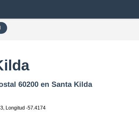
H
ilda
ostal 60200 en Santa Kilda
43, Longitud -57.4174