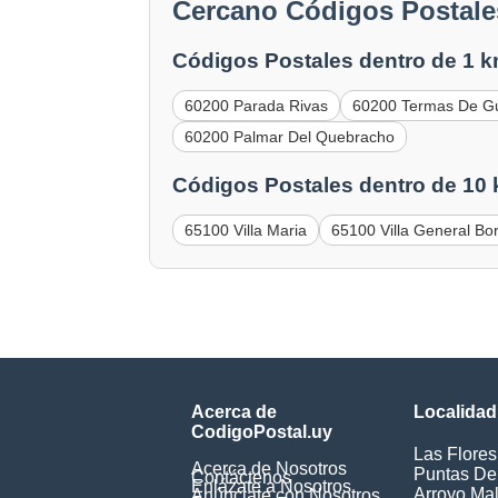
Cercano Códigos Postales
Códigos Postales dentro de 1 k
60200 Parada Rivas
60200 Termas De G
60200 Palmar Del Quebracho
Códigos Postales dentro de 10
65100 Villa Maria
65100 Villa General Bo
Acerca de
Localidad
CodigoPostal.uy
Las Flores
Acerca de Nosotros
Puntas De
Contáctenos
Enlázate a Nosotros
Arroyo Ma
Anúnciate con Nosotros