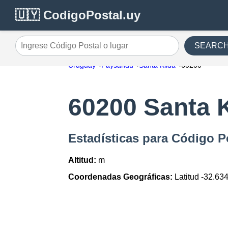
🇺🇾 CodigoPostal.uy
SEARC
Ingrese Código Postal o lugar
Uruguay
Paysandu
Santa Kilda
60200
60200 Santa K
Estadísticas para Código P
Altitud:
m
Coordenadas Geográficas:
Latitud -32.63