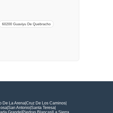
60200 Guaviyu De Quebracho
o De La Arena
|
Cruz De Los Caminos
|
Rosa
|
San Antonio
|
Santa Teresa
|
ada Grande
|
Piedras Blancas
|
La Sierra