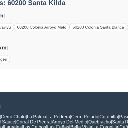
: 60200 Santa Kilda
m:
uaviyu
60200 Colonia Arroyo Malo
60200 Colonia Santa Blanca
 km:
rges
:
|
Cerro Chato
|
La Palma
|
La Pedrera
|
Cerro Pelado
|
Coronilla
|
Pas
l Sauce
|
Corral De Piedra
|
Arroyo Del Medio
|
Quebracho
|
Santa 
lo
|
Laureles
|
Los Ceibos
|
Las Cañas
|
Bella Vista
|
La Coronilla
|
Cañ