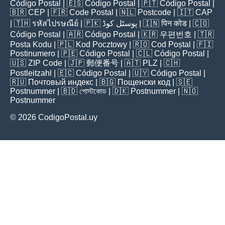
Código Postal
| 🇪🇸
Código Postal
| 🇵🇹
Código Postal
|
🇧🇷
CEP
| 🇫🇷
Code Postal
| 🇳🇱
Postcode
| 🇮🇹
CAP
| 🇹🇭
รหัสไปรษณีย์
| 🇵🇰
پوسٹل کوڈ
| 🇮🇳
पिन कोड
| 🇨🇴
Código Postal
| 🇦🇷
Código Postal
| 🇰🇷
우편번호
| 🇹🇷
Posta Kodu
| 🇵🇱
Kod Pocztowy
| 🇷🇴
Cod Poștal
| 🇫🇮
Postinumero
| 🇵🇪
Código Postal
| 🇨🇱
Código Postal
|
🇺🇸
ZIP Code
| 🇯🇵
郵便番号
| 🇦🇹
PLZ
| 🇨🇭
Postleitzahl
| 🇪🇨
Código Postal
| 🇺🇾
Código Postal
|
🇷🇺
Почтовый индекс
| 🇧🇬
Пощенски код
| 🇸🇪
Postnummer
| 🇧🇩
পোস্টকোড
| 🇩🇰
Postnummer
| 🇳🇴
Postnummer
© 2026 CodigoPostal.uy