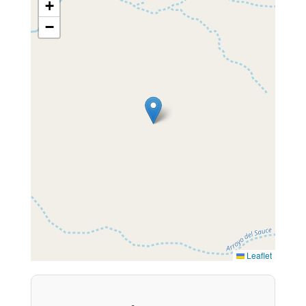
+
−
Leaflet