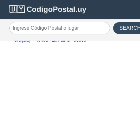
🇺🇾 CodigoPostal.uy
SEARC
Ingrese Código Postal o lugar
Uruguay
Florida
La Palma
98000