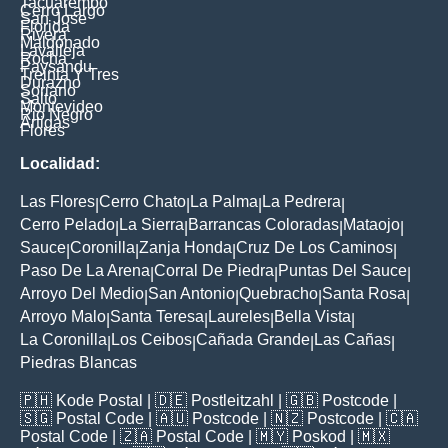
Tacuarembo
Cerro Largo
San Jose
Florida
Rivera
Maldonado
Lavalleja
Rocha
Paysandu
Treinta Y Tres
Durazno
Soriano
Salto
Montevideo
Rio Negro
Artigas
Flores
Localidad:
Las Flores
Cerro Chato
La Palma
La Pedrera
|
|
|
|
Cerro Pelado
La Sierra
Barrancas Coloradas
Mataojo
|
|
|
|
Sauce
Coronilla
Zanja Honda
Cruz De Los Caminos
|
|
|
|
Paso De La Arena
Corral De Piedra
Puntas Del Sauce
|
|
|
Arroyo Del Medio
San Antonio
Quebracho
Santa Rosa
|
|
|
|
Arroyo Malo
Santa Teresa
Laureles
Bella Vista
|
|
|
|
La Coronilla
Los Ceibos
Cañada Grande
Las Cañas
|
|
|
|
Piedras Blancas
🇵🇭
Kode Postal
| 🇩🇪
Postleitzahl
| 🇬🇧
Postcode
|
🇸🇬
Postal Code
| 🇦🇺
Postcode
| 🇳🇿
Postcode
| 🇨🇦
Postal Code
| 🇿🇦
Postal Code
| 🇲🇾
Poskod
| 🇲🇽