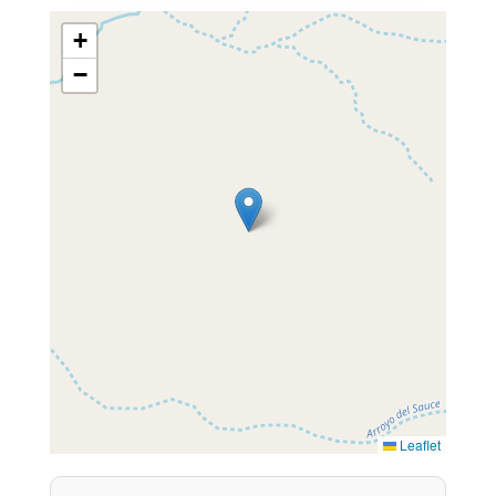
+
−
Leaflet