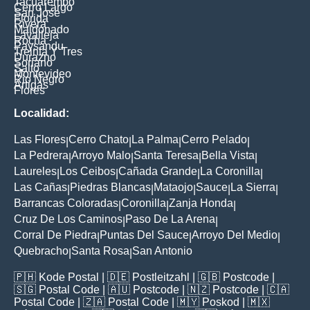
Tacuarembo
Cerro Largo
San Jose
Florida
Rivera
Maldonado
Lavalleja
Rocha
Paysandu
Treinta Y Tres
Durazno
Soriano
Salto
Montevideo
Rio Negro
Artigas
Flores
Localidad:
Las Flores
Cerro Chato
La Palma
Cerro Pelado
|
|
|
|
La Pedrera
Arroyo Malo
Santa Teresa
Bella Vista
|
|
|
|
Laureles
Los Ceibos
Cañada Grande
La Coronilla
|
|
|
|
Las Cañas
Piedras Blancas
Mataojo
Sauce
La Sierra
|
|
|
|
|
Barrancas Coloradas
Coronilla
Zanja Honda
|
|
|
Cruz De Los Caminos
Paso De La Arena
|
|
Corral De Piedra
Puntas Del Sauce
Arroyo Del Medio
|
|
|
Quebracho
Santa Rosa
San Antonio
|
|
🇵🇭
Kode Postal
| 🇩🇪
Postleitzahl
| 🇬🇧
Postcode
|
🇸🇬
Postal Code
| 🇦🇺
Postcode
| 🇳🇿
Postcode
| 🇨🇦
Postal Code
| 🇿🇦
Postal Code
| 🇲🇾
Poskod
| 🇲🇽