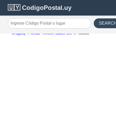
🇺🇾 CodigoPostal.uy
SEARC
Ingrese Código Postal o lugar
Uruguay
Florida
Rincon Sauce Del Yi
98000