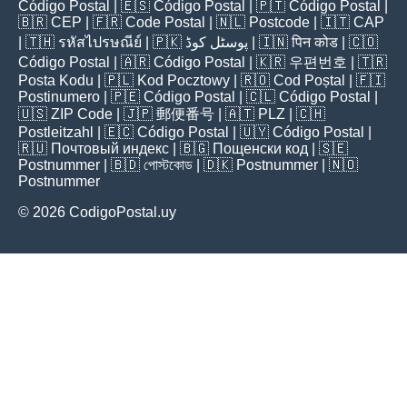
Código Postal
| 🇪🇸
Código Postal
| 🇵🇹
Código Postal
|
🇧🇷
CEP
| 🇫🇷
Code Postal
| 🇳🇱
Postcode
| 🇮🇹
CAP
| 🇹🇭
รหัสไปรษณีย์
| 🇵🇰
پوسٹل کوڈ
| 🇮🇳
पिन कोड
| 🇨🇴
Código Postal
| 🇦🇷
Código Postal
| 🇰🇷
우편번호
| 🇹🇷
Posta Kodu
| 🇵🇱
Kod Pocztowy
| 🇷🇴
Cod Poștal
| 🇫🇮
Postinumero
| 🇵🇪
Código Postal
| 🇨🇱
Código Postal
|
🇺🇸
ZIP Code
| 🇯🇵
郵便番号
| 🇦🇹
PLZ
| 🇨🇭
Postleitzahl
| 🇪🇨
Código Postal
| 🇺🇾
Código Postal
|
🇷🇺
Почтовый индекс
| 🇧🇬
Пощенски код
| 🇸🇪
Postnummer
| 🇧🇩
পোস্টকোড
| 🇩🇰
Postnummer
| 🇳🇴
Postnummer
© 2026 CodigoPostal.uy