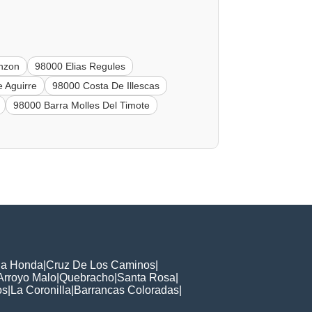
nzon
98000 Elias Regules
 Aguirre
98000 Costa De Illescas
98000 Barra Molles Del Timote
ja Honda
|
Cruz De Los Caminos
|
Arroyo Malo
|
Quebracho
|
Santa Rosa
|
os
|
La Coronilla
|
Barrancas Coloradas
|