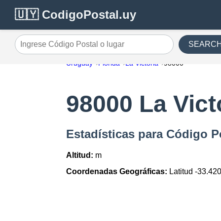
🇺🇾 CodigoPostal.uy
SEARC
Ingrese Código Postal o lugar
Uruguay
Florida
La Victoria
98000
98000 La Vict
Estadísticas para Código Po
Altitud:
m
Coordenadas Geográficas:
Latitud -33.42