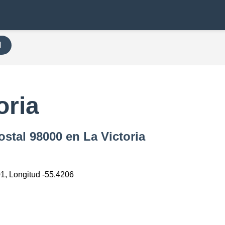
H
oria
stal 98000 en La Victoria
01, Longitud -55.4206