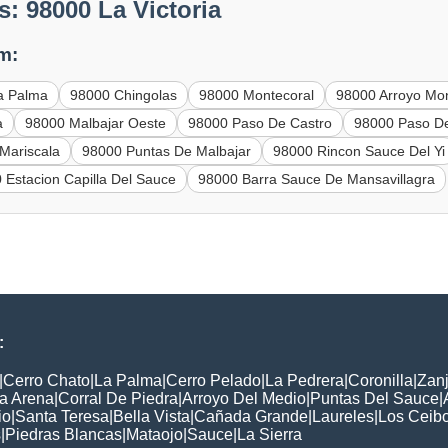
: 98000 La Victoria
m:
a Palma
98000 Chingolas
98000 Montecoral
98000 Arroyo Mo
a
98000 Malbajar Oeste
98000 Paso De Castro
98000 Paso De
Mariscala
98000 Puntas De Malbajar
98000 Rincon Sauce Del Yi
 Estacion Capilla Del Sauce
98000 Barra Sauce De Mansavillagra
:
|
Cerro Chato
|
La Palma
|
Cerro Pelado
|
La Pedrera
|
Coronilla
|
Zan
a Arena
|
Corral De Piedra
|
Arroyo Del Medio
|
Puntas Del Sauce
|
io
|
Santa Teresa
|
Bella Vista
|
Cañada Grande
|
Laureles
|
Los Ceib
s
|
Piedras Blancas
|
Mataojo
|
Sauce
|
La Sierra