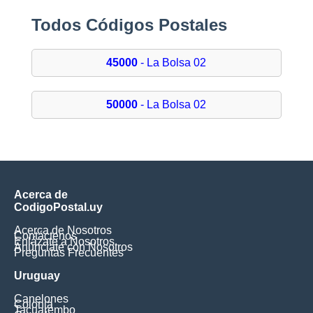
Todos Códigos Postales
45000
- La Bolsa 02
50000
- La Bolsa 02
Acerca de
CodigoPostal.uy
Acerca de Nosotros
Contáctenos
Enlázate a Nosotros
Anúnciate con Nosotros
Preguntas Frecuentes
Uruguay
Canelones
Colonia
Tacuarembo