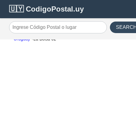
🇺🇾 CodigoPostal.uy
SEARC
Ingrese Código Postal o lugar
Uruguay
La Bolsa 02