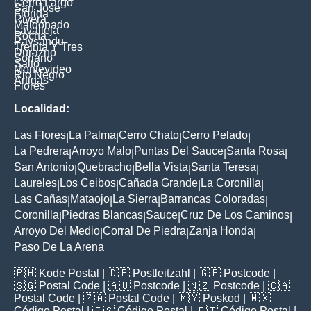
Cerro Largo
San Jose
Florida
Rivera
Maldonado
Lavalleja
Rocha
Paysandu
Treinta Y Tres
Durazno
Soriano
Salto
Montevideo
Rio Negro
Artigas
Flores
Localidad:
Las Flores
La Palma
Cerro Chato
Cerro Pelado
|
|
|
|
La Pedrera
Arroyo Malo
Puntas Del Sauce
Santa Rosa
|
|
|
|
San Antonio
Quebracho
Bella Vista
Santa Teresa
|
|
|
|
Laureles
Los Ceibos
Cañada Grande
La Coronilla
|
|
|
|
Las Cañas
Mataojo
La Sierra
Barrancas Coloradas
|
|
|
|
Coronilla
Piedras Blancas
Sauce
Cruz De Los Caminos
|
|
|
|
Arroyo Del Medio
Corral De Piedra
Zanja Honda
|
|
|
Paso De La Arena
🇵🇭
Kode Postal
| 🇩🇪
Postleitzahl
| 🇬🇧
Postcode
|
🇸🇬
Postal Code
| 🇦🇺
Postcode
| 🇳🇿
Postcode
| 🇨🇦
Postal Code
| 🇿🇦
Postal Code
| 🇲🇾
Poskod
| 🇲🇽
Código Postal
| 🇪🇸
Código Postal
| 🇵🇹
Código Postal
|