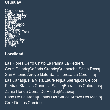
Uruguay
Canelones
Colonia
Tacuarembo
Cerro Largo
San Jose
Florida
Rivera
Maldonado
Lavalleja
Rocha
Paysandu
Treinta Y Tres
Durazno
Soriano
Salto
Montevideo
Rio Negro
Artigas
Flores
Localidad:
Las Flores
Cerro Chato
La Palma
La Pedrera
|
|
|
|
Cerro Pelado
Cañada Grande
Quebracho
Santa Rosa
|
|
|
|
San Antonio
Arroyo Malo
Santa Teresa
La Coronilla
|
|
|
|
Las Cañas
Bella Vista
Laureles
La Sierra
Los Ceibos
|
|
|
|
|
Piedras Blancas
Coronilla
Sauce
Barrancas Coloradas
|
|
|
|
Zanja Honda
Corral De Piedra
Mataojo
|
|
|
Paso De La Arena
Puntas Del Sauce
Arroyo Del Medio
|
|
|
Cruz De Los Caminos