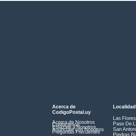
Acerca de
Localidad
CodigoPostal.uy
Las Flores
Acerca de Nosotros
Paso De L
Contáctenos
Enlázate a Nosotros
San Anton
Anúnciate con Nosotros
Preguntas Frecuentes
Piedras B