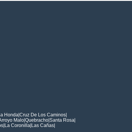
ja Honda
|
Cruz De Los Caminos
|
Arroyo Malo
|
Quebracho
|
Santa Rosa
|
os
|
La Coronilla
|
Las Cañas
|