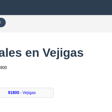
H
les en Vejigas
1800
91800
- Vejigas