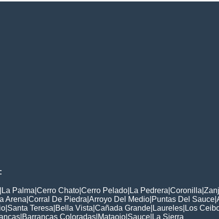
:
|
La Palma
|
Cerro Chato
|
Cerro Pelado
|
La Pedrera
|
Coronilla
|
Zan
a Arena
|
Corral De Piedra
|
Arroyo Del Medio
|
Puntas Del Sauce
|
io
|
Santa Teresa
|
Bella Vista
|
Cañada Grande
|
Laureles
|
Los Ceib
lancas
|
Barrancas Coloradas
|
Mataojo
|
Sauce
|
La Sierra