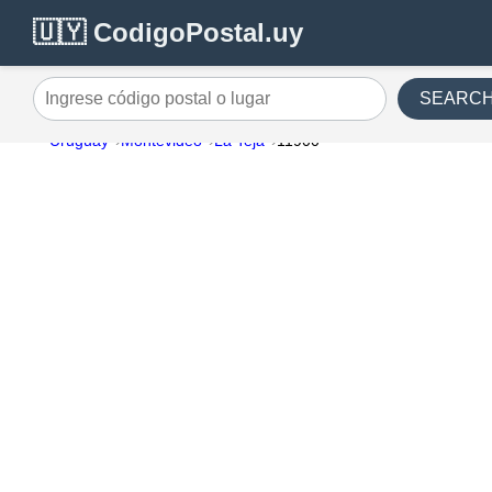
🇺🇾 CodigoPostal.uy
SEARC
Ingrese código postal o lugar
Uruguay
Montevideo
La Teja
11900