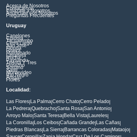
Acerca de Nosotros
Contáctenos
Enlázate a Nosotros
Anúnciate con Nosotros
Preguntas Frecuentes
Uruguay
Canelones
Colonia
Tacuarembo
Cerro Largo
San Jose
Florida
Rivera
Maldonado
Lavalleja
Rocha
Paysandu
Treinta Y Tres
Durazno
Soriano
Salto
Montevideo
Rio Negro
Artigas
Flores
Localidad:
Las Flores
La Palma
Cerro Chato
Cerro Pelado
|
|
|
|
La Pedrera
Quebracho
Santa Rosa
San Antonio
|
|
|
|
Arroyo Malo
Santa Teresa
Bella Vista
Laureles
|
|
|
|
La Coronilla
Los Ceibos
Cañada Grande
Las Cañas
|
|
|
|
Piedras Blancas
La Sierra
Barrancas Coloradas
Mataojo
|
|
|
|
Sauce
Coronilla
Zanja Honda
Cruz De Los Caminos