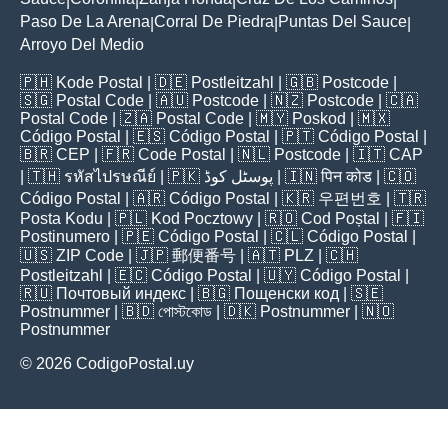
|
|
|
|
Paso De La Arena
Corral De Piedra
Puntas Del Sauce
|
|
|
Arroyo Del Medio
🇵🇭
Kode Postal
| 🇩🇪
Postleitzahl
| 🇬🇧
Postcode
|
🇸🇬
Postal Code
| 🇦🇺
Postcode
| 🇳🇿
Postcode
| 🇨🇦
Postal Code
| 🇿🇦
Postal Code
| 🇲🇾
Poskod
| 🇲🇽
Código Postal
| 🇪🇸
Código Postal
| 🇵🇹
Código Postal
|
🇧🇷
CEP
| 🇫🇷
Code Postal
| 🇳🇱
Postcode
| 🇮🇹
CAP
| 🇹🇭
รหัสไปรษณีย์
| 🇵🇰
پوسٹل کوڈ
| 🇮🇳
पिन कोड
| 🇨🇴
Código Postal
| 🇦🇷
Código Postal
| 🇰🇷
우편번호
| 🇹🇷
Posta Kodu
| 🇵🇱
Kod Pocztowy
| 🇷🇴
Cod Poștal
| 🇫🇮
Postinumero
| 🇵🇪
Código Postal
| 🇨🇱
Código Postal
|
🇺🇸
ZIP Code
| 🇯🇵
郵便番号
| 🇦🇹
PLZ
| 🇨🇭
Postleitzahl
| 🇪🇨
Código Postal
| 🇺🇾
Código Postal
|
🇷🇺
Почтовый индекс
| 🇧🇬
Пощенски код
| 🇸🇪
Postnummer
| 🇧🇩
পোস্টকোড
| 🇩🇰
Postnummer
| 🇳🇴
Postnummer
© 2026 CodigoPostal.uy