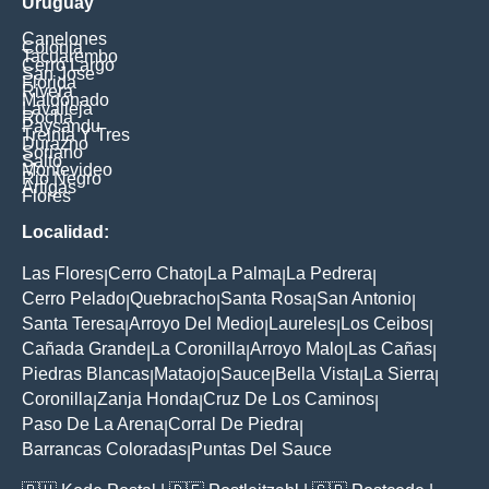
Uruguay
Canelones
Colonia
Tacuarembo
Cerro Largo
San Jose
Florida
Rivera
Maldonado
Lavalleja
Rocha
Paysandu
Treinta Y Tres
Durazno
Soriano
Salto
Montevideo
Rio Negro
Artigas
Flores
Localidad:
Las Flores
Cerro Chato
La Palma
La Pedrera
|
|
|
|
Cerro Pelado
Quebracho
Santa Rosa
San Antonio
|
|
|
|
Santa Teresa
Arroyo Del Medio
Laureles
Los Ceibos
|
|
|
|
Cañada Grande
La Coronilla
Arroyo Malo
Las Cañas
|
|
|
|
Piedras Blancas
Mataojo
Sauce
Bella Vista
La Sierra
|
|
|
|
|
Coronilla
Zanja Honda
Cruz De Los Caminos
|
|
|
Paso De La Arena
Corral De Piedra
|
|
Barrancas Coloradas
Puntas Del Sauce
|