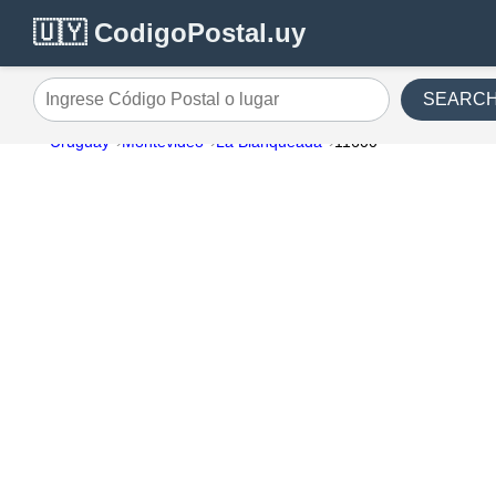
🇺🇾 CodigoPostal.uy
SEARC
Ingrese Código Postal o lugar
Uruguay
Montevideo
La Blanqueada
11600