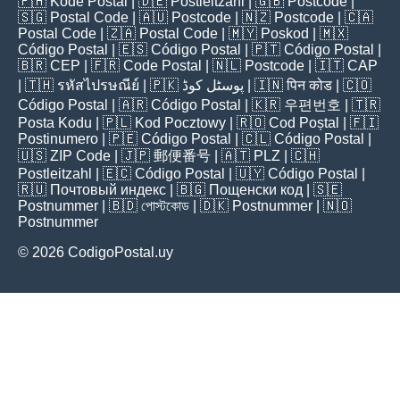
🇵🇭
Kode Postal
| 🇩🇪
Postleitzahl
| 🇬🇧
Postcode
|
🇸🇬
Postal Code
| 🇦🇺
Postcode
| 🇳🇿
Postcode
| 🇨🇦
Postal Code
| 🇿🇦
Postal Code
| 🇲🇾
Poskod
| 🇲🇽
Código Postal
| 🇪🇸
Código Postal
| 🇵🇹
Código Postal
|
🇧🇷
CEP
| 🇫🇷
Code Postal
| 🇳🇱
Postcode
| 🇮🇹
CAP
| 🇹🇭
รหัสไปรษณีย์
| 🇵🇰
پوسٹل کوڈ
| 🇮🇳
पिन कोड
| 🇨🇴
Código Postal
| 🇦🇷
Código Postal
| 🇰🇷
우편번호
| 🇹🇷
Posta Kodu
| 🇵🇱
Kod Pocztowy
| 🇷🇴
Cod Poștal
| 🇫🇮
Postinumero
| 🇵🇪
Código Postal
| 🇨🇱
Código Postal
|
🇺🇸
ZIP Code
| 🇯🇵
郵便番号
| 🇦🇹
PLZ
| 🇨🇭
Postleitzahl
| 🇪🇨
Código Postal
| 🇺🇾
Código Postal
|
🇷🇺
Почтовый индекс
| 🇧🇬
Пощенски код
| 🇸🇪
Postnummer
| 🇧🇩
পোস্টকোড
| 🇩🇰
Postnummer
| 🇳🇴
Postnummer
© 2026 CodigoPostal.uy