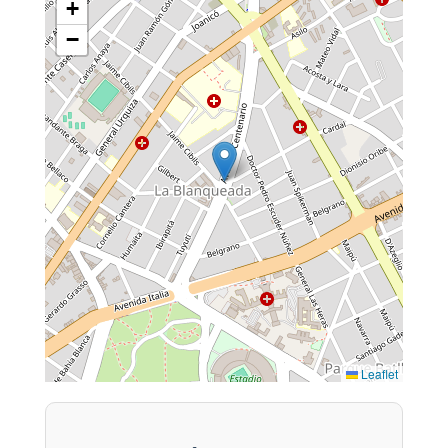
+
−
Leaflet