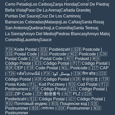
Cerro Pelado
Los Ceibos
Zanja Honda
Corral De Piedra
|
|
|
|
Bella Vista
Paso De La Arena
Cañada Grande
|
|
|
Puntas Del Sauce
Cruz De Los Caminos
|
|
Barrancas Coloradas
Mataojo
Las Cañas
Santa Rosa
|
|
|
|
San Antonio
Quebracho
La Coronilla
Santa Teresa
|
|
|
|
La Sierra
Arroyo Del Medio
Piedras Blancas
Arroyo Malo
|
|
|
|
Coronilla
Laureles
Sauce
|
|
🇵🇭
Kode Postal
| 🇩🇪
Postleitzahl
| 🇬🇧
Postcode
|
🇸🇬
Postal Code
| 🇦🇺
Postcode
| 🇳🇿
Postcode
| 🇨🇦
Postal Code
| 🇿🇦
Postal Code
| 🇲🇾
Poskod
| 🇲🇽
Código Postal
| 🇪🇸
Código Postal
| 🇵🇹
Código Postal
|
🇧🇷
CEP
| 🇫🇷
Code Postal
| 🇳🇱
Postcode
| 🇮🇹
CAP
| 🇹🇭
รหัสไปรษณีย์
| 🇵🇰
پوسٹل کوڈ
| 🇮🇳
पिन कोड
| 🇨🇴
Código Postal
| 🇦🇷
Código Postal
| 🇰🇷
우편번호
| 🇹🇷
Posta Kodu
| 🇵🇱
Kod Pocztowy
| 🇷🇴
Cod Poștal
| 🇫🇮
Postinumero
| 🇵🇪
Código Postal
| 🇨🇱
Código Postal
|
🇺🇸
ZIP Code
| 🇯🇵
郵便番号
| 🇦🇹
PLZ
| 🇨🇭
Postleitzahl
| 🇪🇨
Código Postal
| 🇺🇾
Código Postal
|
🇷🇺
Почтовый индекс
| 🇧🇬
Пощенски код
| 🇸🇪
Postnummer
| 🇧🇩
পোস্টকোড
| 🇩🇰
Postnummer
| 🇳🇴
Postnummer