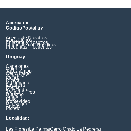
Acerca de
CodigoPostal.uy
Acerca de Nosotros
Contáctenos
Enlázate a Nosotros
Anúnciate con Nosotros
Preguntas Frecuentes
Uruguay
Canelones
Colonia
Tacuarembo
Cerro Largo
San Jose
Florida
Rivera
Maldonado
Lavalleja
Rocha
Paysandu
Treinta Y Tres
Durazno
Soriano
Salto
Montevideo
Rio Negro
Artigas
Flores
Localidad:
Las Flores
La Palma
Cerro Chato
La Pedrera
|
|
|
|