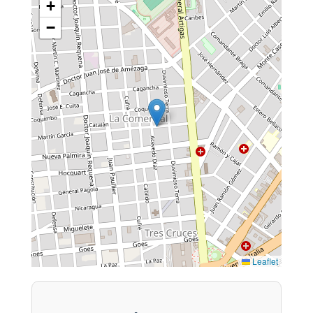
+
−
Leaflet