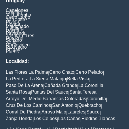
Uruguay
Canelones
Colonia
Tacuarembo
Cerro Largo
San Jose
Rivera
Florida
Maldonado
Lavalleja
Rocha
Paysandu
Treinta Y Tres
Durazno
Soriano
Salto
Montevideo
Rio Negro
Artigas
Flores
Localidad:
Las Flores
La Palma
Cerro Chato
Cerro Pelado
|
|
|
|
La Pedrera
La Sierra
Mataojo
Bella Vista
|
|
|
|
Paso De La Arena
Cañada Grande
La Coronilla
|
|
|
Santa Rosa
Puntas Del Sauce
Santa Teresa
|
|
|
Arroyo Del Medio
Barrancas Coloradas
Coronilla
|
|
|
Cruz De Los Caminos
San Antonio
Quebracho
|
|
|
Corral De Piedra
Arroyo Malo
Laureles
Sauce
|
|
|
|
Zanja Honda
Los Ceibos
Las Cañas
Piedras Blancas
|
|
|