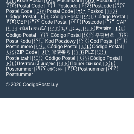
🇵🇭
Kode Postal
| 🇩🇪
Postleitzahl
| 🇬🇧
Postcode
|
🇸🇬
Postal Code
| 🇦🇺
Postcode
| 🇳🇿
Postcode
| 🇨🇦
Postal Code
| 🇿🇦
Postal Code
| 🇲🇾
Poskod
| 🇲🇽
Código Postal
| 🇪🇸
Código Postal
| 🇵🇹
Código Postal
|
🇧🇷
CEP
| 🇫🇷
Code Postal
| 🇳🇱
Postcode
| 🇮🇹
CAP
| 🇹🇭
รหัสไปรษณีย์
| 🇵🇰
پوسٹل کوڈ
| 🇮🇳
पिन कोड
| 🇨🇴
Código Postal
| 🇦🇷
Código Postal
| 🇰🇷
우편번호
| 🇹🇷
Posta Kodu
| 🇵🇱
Kod Pocztowy
| 🇷🇴
Cod Poștal
| 🇫🇮
Postinumero
| 🇵🇪
Código Postal
| 🇨🇱
Código Postal
|
🇺🇸
ZIP Code
| 🇯🇵
郵便番号
| 🇦🇹
PLZ
| 🇨🇭
Postleitzahl
| 🇪🇨
Código Postal
| 🇺🇾
Código Postal
|
🇷🇺
Почтовый индекс
| 🇧🇬
Пощенски код
| 🇸🇪
Postnummer
| 🇧🇩
পোস্টকোড
| 🇩🇰
Postnummer
| 🇳🇴
Postnummer
© 2026 CodigoPostal.uy