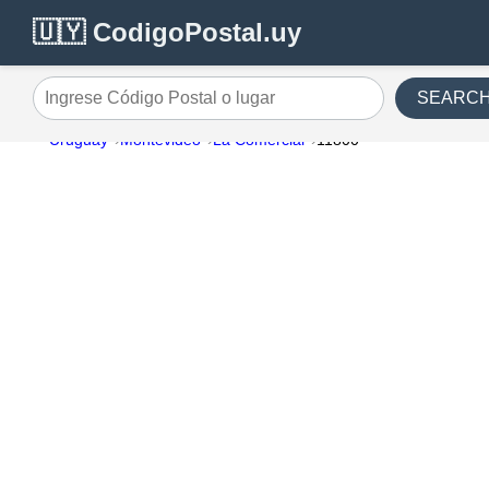
🇺🇾 CodigoPostal.uy
SEARC
Ingrese Código Postal o lugar
Uruguay
Montevideo
La Comercial
11800