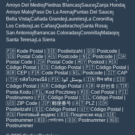
Arroyo Del Medio
Piedras Blancas
Sauce
Zanja Honda
|
|
|
|
Arroyo Malo
Paso De La Arena
Puntas Del Sauce
|
|
|
Bella Vista
Cañada Grande
Laureles
La Coronilla
|
|
|
|
Los Ceibos
Las Cañas
Quebracho
Santa Rosa
|
|
|
|
San Antonio
Barrancas Coloradas
Coronilla
Mataojo
|
|
|
|
Santa Teresa
La Sierra
|
🇵🇭
Kode Postal
| 🇩🇪
Postleitzahl
| 🇬🇧
Postcode
|
🇸🇬
Postal Code
| 🇦🇺
Postcode
| 🇳🇿
Postcode
| 🇨🇦
Postal Code
| 🇿🇦
Postal Code
| 🇲🇾
Poskod
| 🇲🇽
Código Postal
| 🇪🇸
Código Postal
| 🇵🇹
Código Postal
|
🇧🇷
CEP
| 🇫🇷
Code Postal
| 🇳🇱
Postcode
| 🇮🇹
CAP
| 🇹🇭
รหัสไปรษณีย์
| 🇵🇰
پوسٹل کوڈ
| 🇮🇳
पिन कोड
| 🇨🇴
Código Postal
| 🇦🇷
Código Postal
| 🇰🇷
우편번호
| 🇹🇷
Posta Kodu
| 🇵🇱
Kod Pocztowy
| 🇷🇴
Cod Poștal
| 🇫🇮
Postinumero
| 🇵🇪
Código Postal
| 🇨🇱
Código Postal
|
🇺🇸
ZIP Code
| 🇯🇵
郵便番号
| 🇦🇹
PLZ
| 🇨🇭
Postleitzahl
| 🇪🇨
Código Postal
| 🇺🇾
Código Postal
|
🇷🇺
Почтовый индекс
| 🇧🇬
Пощенски код
| 🇸🇪
Postnummer
| 🇧🇩
পোস্টকোড
| 🇩🇰
Postnummer
| 🇳🇴
Postnummer