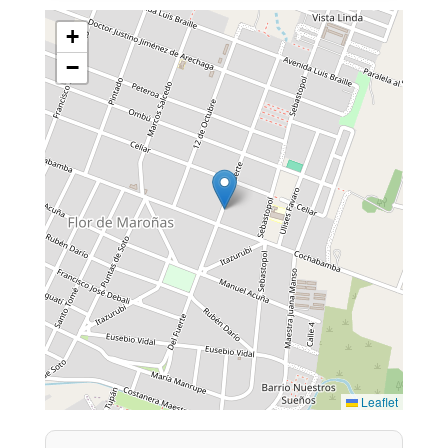
+
−
Leaflet