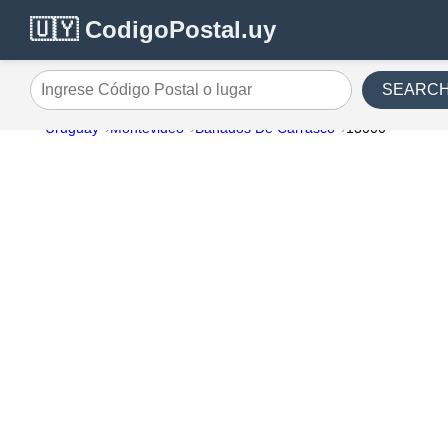
🇺🇾 CodigoPostal.uy
SEARC
Ingrese Código Postal o lugar
Uruguay
Montevideo
Bañados De Carrasco
13000