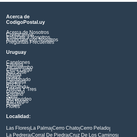
Acerca de
CodigoPostal.uy
Acerca de Nosotros
Contáctenos
Enlázate a Nosotros
Anúnciate con Nosotros
Preguntas Frecuentes
Uruguay
Canelones
Colonia
Tacuarembo
Cerro Largo
San Jose
Florida
Rivera
Maldonado
Lavalleja
Rocha
Paysandu
Treinta Y Tres
Durazno
Soriano
Salto
Montevideo
Rio Negro
Artigas
Flores
Localidad:
Las Flores
La Palma
Cerro Chato
Cerro Pelado
|
|
|
|
La Pedrera
Corral De Piedra
Cruz De Los Caminos
|
|
|