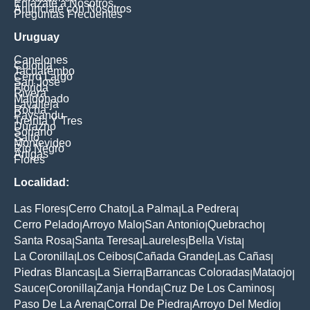
Enlázate a Nosotros
Anúnciate con Nosotros
Preguntas Frecuentes
Uruguay
Canelones
Colonia
Tacuarembo
Cerro Largo
San Jose
Florida
Rivera
Maldonado
Lavalleja
Rocha
Paysandu
Treinta Y Tres
Durazno
Soriano
Salto
Montevideo
Rio Negro
Artigas
Flores
Localidad:
Las Flores
Cerro Chato
La Palma
La Pedrera
|
|
|
|
Cerro Pelado
Arroyo Malo
San Antonio
Quebracho
|
|
|
|
Santa Rosa
Santa Teresa
Laureles
Bella Vista
|
|
|
|
La Coronilla
Los Ceibos
Cañada Grande
Las Cañas
|
|
|
|
Piedras Blancas
La Sierra
Barrancas Coloradas
Mataojo
|
|
|
|
Sauce
Coronilla
Zanja Honda
Cruz De Los Caminos
|
|
|
|
Paso De La Arena
Corral De Piedra
Arroyo Del Medio
|
|
|