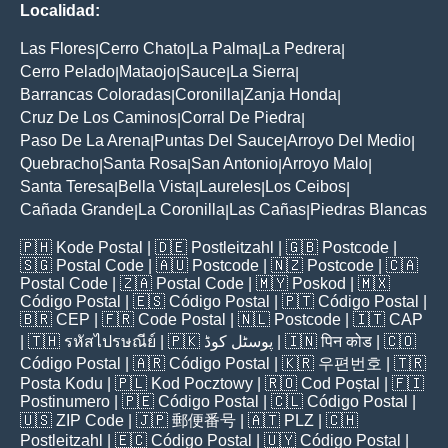
Localidad:
Las Flores
Cerro Chato
La Palma
La Pedrera
|
|
|
|
Cerro Pelado
Mataojo
Sauce
La Sierra
|
|
|
|
Barrancas Coloradas
Coronilla
Zanja Honda
|
|
|
Cruz De Los Caminos
Corral De Piedra
|
|
Paso De La Arena
Puntas Del Sauce
Arroyo Del Medio
|
|
|
Quebracho
Santa Rosa
San Antonio
Arroyo Malo
|
|
|
|
Santa Teresa
Bella Vista
Laureles
Los Ceibos
|
|
|
|
Cañada Grande
La Coronilla
Las Cañas
Piedras Blancas
|
|
|
🇵🇭
Kode Postal
| 🇩🇪
Postleitzahl
| 🇬🇧
Postcode
|
🇸🇬
Postal Code
| 🇦🇺
Postcode
| 🇳🇿
Postcode
| 🇨🇦
Postal Code
| 🇿🇦
Postal Code
| 🇲🇾
Poskod
| 🇲🇽
Código Postal
| 🇪🇸
Código Postal
| 🇵🇹
Código Postal
|
🇧🇷
CEP
| 🇫🇷
Code Postal
| 🇳🇱
Postcode
| 🇮🇹
CAP
| 🇹🇭
รหัสไปรษณีย์
| 🇵🇰
پوسٹل کوڈ
| 🇮🇳
पिन कोड
| 🇨🇴
Código Postal
| 🇦🇷
Código Postal
| 🇰🇷
우편번호
| 🇹🇷
Posta Kodu
| 🇵🇱
Kod Pocztowy
| 🇷🇴
Cod Poștal
| 🇫🇮
Postinumero
| 🇵🇪
Código Postal
| 🇨🇱
Código Postal
|
🇺🇸
ZIP Code
| 🇯🇵
郵便番号
| 🇦🇹
PLZ
| 🇨🇭
Postleitzahl
| 🇪🇨
Código Postal
| 🇺🇾
Código Postal
|