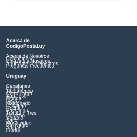
Acerca de
CodigoPostal.uy
Acerca de Nosotros
Contáctenos
Enlázate a Nosotros
Anúnciate con Nosotros
Preguntas Frecuentes
Uruguay
Canelones
Colonia
Tacuarembo
Cerro Largo
San Jose
Florida
Rivera
Maldonado
Lavalleja
Rocha
Paysandu
Treinta Y Tres
Durazno
Soriano
Salto
Montevideo
Rio Negro
Artigas
Flores