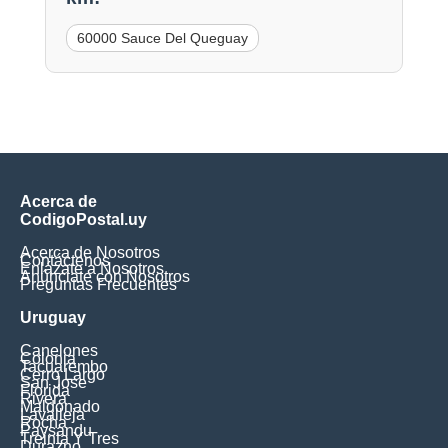
60000 Sauce Del Queguay
Acerca de
CodigoPostal.uy
Acerca de Nosotros
Contáctenos
Enlázate a Nosotros
Anúnciate con Nosotros
Preguntas Frecuentes
Uruguay
Canelones
Colonia
Tacuarembo
Cerro Largo
San Jose
Florida
Rivera
Maldonado
Lavalleja
Rocha
Paysandu
Treinta Y Tres
Durazno