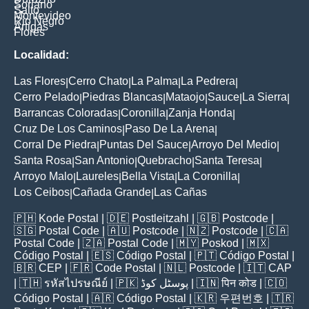
Soriano
Salto
Montevideo
Rio Negro
Artigas
Flores
Localidad:
Las Flores
Cerro Chato
La Palma
La Pedrera
|
|
|
|
Cerro Pelado
Piedras Blancas
Mataojo
Sauce
La Sierra
|
|
|
|
|
Barrancas Coloradas
Coronilla
Zanja Honda
|
|
|
Cruz De Los Caminos
Paso De La Arena
|
|
Corral De Piedra
Puntas Del Sauce
Arroyo Del Medio
|
|
|
Santa Rosa
San Antonio
Quebracho
Santa Teresa
|
|
|
|
Arroyo Malo
Laureles
Bella Vista
La Coronilla
|
|
|
|
Los Ceibos
Cañada Grande
Las Cañas
|
|
🇵🇭
Kode Postal
| 🇩🇪
Postleitzahl
| 🇬🇧
Postcode
|
🇸🇬
Postal Code
| 🇦🇺
Postcode
| 🇳🇿
Postcode
| 🇨🇦
Postal Code
| 🇿🇦
Postal Code
| 🇲🇾
Poskod
| 🇲🇽
Código Postal
| 🇪🇸
Código Postal
| 🇵🇹
Código Postal
|
🇧🇷
CEP
| 🇫🇷
Code Postal
| 🇳🇱
Postcode
| 🇮🇹
CAP
| 🇹🇭
รหัสไปรษณีย์
| 🇵🇰
پوسٹل کوڈ
| 🇮🇳
पिन कोड
| 🇨🇴
Código Postal
| 🇦🇷
Código Postal
| 🇰🇷
우편번호
| 🇹🇷