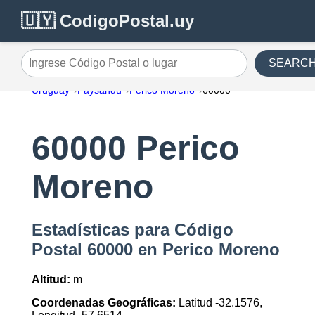
🇺🇾 CodigoPostal.uy
SEARC
Ingrese Código Postal o lugar
Uruguay
Paysandu
Perico Moreno
60000
60000 Perico
Moreno
Estadísticas para Código
Postal 60000 en Perico Moreno
Altitud:
m
Coordenadas Geográficas:
Latitud -32.1576,