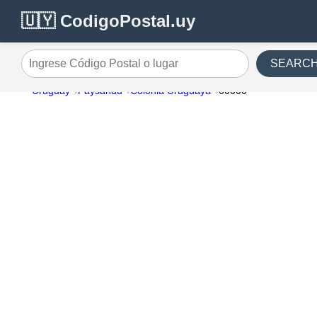
🇺🇾 CodigoPostal.uy
SEARC
Ingrese Código Postal o lugar
Uruguay
Paysandu
Colonia Uruguaya
60000