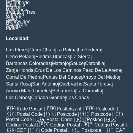
Rivera
Maldonado
Lavalleja
Rocha
Paysandu
Treinta Y Tres
Durazno
Soriano
Salto
Montevideo
Rio Negro
Artigas
Flores
Localidad:
Las Flores
Cerro Chato
La Palma
La Pedrera
|
|
|
|
Cerro Pelado
Piedras Blancas
La Sierra
|
|
|
Barrancas Coloradas
Mataojo
Sauce
Coronilla
|
|
|
|
Zanja Honda
Cruz De Los Caminos
Paso De La Arena
|
|
|
Corral De Piedra
Puntas Del Sauce
Arroyo Del Medio
|
|
|
Santa Rosa
San Antonio
Quebracho
Santa Teresa
|
|
|
|
Arroyo Malo
Laureles
Bella Vista
La Coronilla
|
|
|
|
Los Ceibos
Cañada Grande
Las Cañas
|
|
🇵🇭
Kode Postal
| 🇩🇪
Postleitzahl
| 🇬🇧
Postcode
|
🇸🇬
Postal Code
| 🇦🇺
Postcode
| 🇳🇿
Postcode
| 🇨🇦
Postal Code
| 🇿🇦
Postal Code
| 🇲🇾
Poskod
| 🇲🇽
Código Postal
| 🇪🇸
Código Postal
| 🇵🇹
Código Postal
|
🇧🇷
CEP
| 🇫🇷
Code Postal
| 🇳🇱
Postcode
| 🇮🇹
CAP