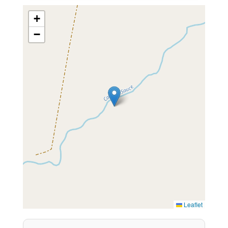
+
−
Leaflet