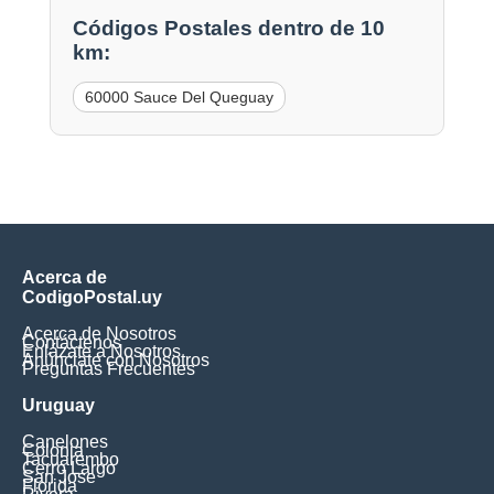
Códigos Postales dentro de 10
km:
60000 Sauce Del Queguay
Acerca de
CodigoPostal.uy
Acerca de Nosotros
Contáctenos
Enlázate a Nosotros
Anúnciate con Nosotros
Preguntas Frecuentes
Uruguay
Canelones
Colonia
Tacuarembo
Cerro Largo
San Jose
Florida