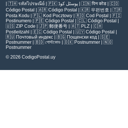
| 🇹🇭
รหัสไปรษณีย์
| 🇵🇰
پوسٹل کوڈ
| 🇮🇳
पिन कोड
| 🇨🇴
Código Postal
| 🇦🇷
Código Postal
| 🇰🇷
우편번호
| 🇹🇷
Posta Kodu
| 🇵🇱
Kod Pocztowy
| 🇷🇴
Cod Poștal
| 🇫🇮
Postinumero
| 🇵🇪
Código Postal
| 🇨🇱
Código Postal
|
🇺🇸
ZIP Code
| 🇯🇵
郵便番号
| 🇦🇹
PLZ
| 🇨🇭
Postleitzahl
| 🇪🇨
Código Postal
| 🇺🇾
Código Postal
|
🇷🇺
Почтовый индекс
| 🇧🇬
Пощенски код
| 🇸🇪
Postnummer
| 🇧🇩
পোস্টকোড
| 🇩🇰
Postnummer
| 🇳🇴
Postnummer
© 2026 CodigoPostal.uy