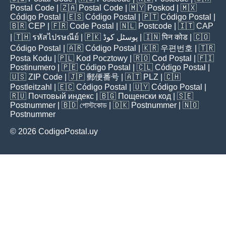
Postal Code
| 🇿🇦
Postal Code
| 🇲🇾
Poskod
| 🇲🇽
Código Postal
| 🇪🇸
Código Postal
| 🇵🇹
Código Postal
|
🇧🇷
CEP
| 🇫🇷
Code Postal
| 🇳🇱
Postcode
| 🇮🇹
CAP
| 🇹🇭
รหัสไปรษณีย์
| 🇵🇰
پوسٹل کوڈ
| 🇮🇳
पिन कोड
| 🇨🇴
Código Postal
| 🇦🇷
Código Postal
| 🇰🇷
우편번호
| 🇹🇷
Posta Kodu
| 🇵🇱
Kod Pocztowy
| 🇷🇴
Cod Poștal
| 🇫🇮
Postinumero
| 🇵🇪
Código Postal
| 🇨🇱
Código Postal
|
🇺🇸
ZIP Code
| 🇯🇵
郵便番号
| 🇦🇹
PLZ
| 🇨🇭
Postleitzahl
| 🇪🇨
Código Postal
| 🇺🇾
Código Postal
|
🇷🇺
Почтовый индекс
| 🇧🇬
Пощенски код
| 🇸🇪
Postnummer
| 🇧🇩
পোস্টকোড
| 🇩🇰
Postnummer
| 🇳🇴
Postnummer
© 2026 CodigoPostal.uy