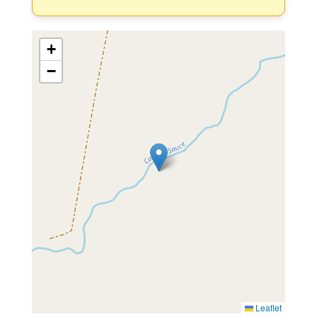
+
−
Leaflet