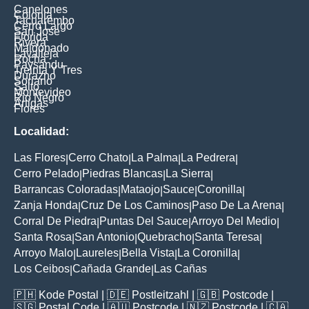
Canelones
Colonia
Tacuarembo
Cerro Largo
San Jose
Florida
Rivera
Maldonado
Lavalleja
Rocha
Paysandu
Treinta Y Tres
Durazno
Soriano
Salto
Montevideo
Rio Negro
Artigas
Flores
Localidad:
Las Flores
Cerro Chato
La Palma
La Pedrera
|
|
|
|
Cerro Pelado
Piedras Blancas
La Sierra
|
|
|
Barrancas Coloradas
Mataojo
Sauce
Coronilla
|
|
|
|
Zanja Honda
Cruz De Los Caminos
Paso De La Arena
|
|
|
Corral De Piedra
Puntas Del Sauce
Arroyo Del Medio
|
|
|
Santa Rosa
San Antonio
Quebracho
Santa Teresa
|
|
|
|
Arroyo Malo
Laureles
Bella Vista
La Coronilla
|
|
|
|
Los Ceibos
Cañada Grande
Las Cañas
|
|
🇵🇭
Kode Postal
| 🇩🇪
Postleitzahl
| 🇬🇧
Postcode
|
🇸🇬
Postal Code
| 🇦🇺
Postcode
| 🇳🇿
Postcode
| 🇨🇦