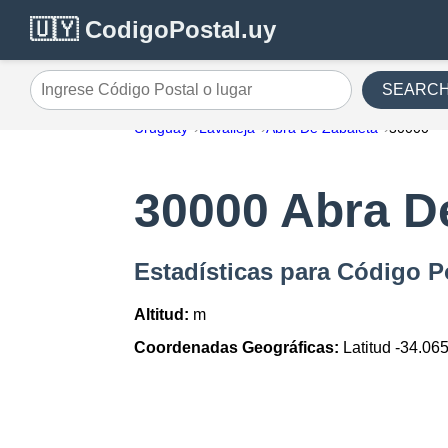
🇺🇾 CodigoPostal.uy
SEARC
Ingrese Código Postal o lugar
Uruguay
Lavalleja
Abra De Zabaleta
30000
30000 Abra D
Estadísticas para Código P
Altitud:
m
Coordenadas Geográficas:
Latitud -34.06