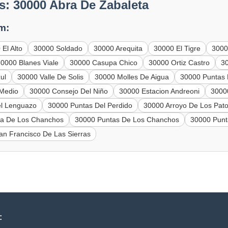
: 30000 Abra De Zabaleta
m:
El Alto
30000 Soldado
30000 Arequita
30000 El Tigre
3000
30000 Blanes Viale
30000 Casupa Chico
30000 Ortiz Castro
3
ul
30000 Valle De Solis
30000 Molles De Aigua
30000 Puntas 
 Medio
30000 Consejo Del Niño
30000 Estacion Andreoni
3000
el Lenguazo
30000 Puntas Del Perdido
30000 Arroyo De Los Pat
ra De Los Chanchos
30000 Puntas De Los Chanchos
30000 Punt
an Francisco De Las Sierras
: