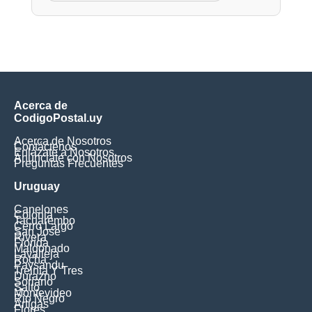
Acerca de
CodigoPostal.uy
Acerca de Nosotros
Contáctenos
Enlázate a Nosotros
Anúnciate con Nosotros
Preguntas Frecuentes
Uruguay
Canelones
Colonia
Tacuarembo
Cerro Largo
San Jose
Rivera
Florida
Maldonado
Lavalleja
Rocha
Paysandu
Treinta Y Tres
Durazno
Soriano
Salto
Montevideo
Rio Negro
Artigas
Flores