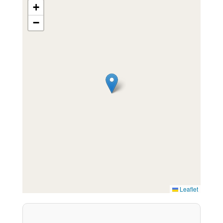
+
−
Leaflet