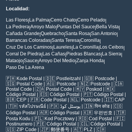
Localidad:
Las Flores
La Palma
Cerro Chato
Cerro Pelado
|
|
|
|
La Pedrera
Arroyo Malo
Puntas Del Sauce
Bella Vista
|
|
|
|
Cañada Grande
Quebracho
Santa Rosa
San Antonio
|
|
|
|
Barrancas Coloradas
Santa Teresa
Coronilla
|
|
|
Cruz De Los Caminos
Laureles
La Coronilla
Los Ceibos
|
|
|
|
Corral De Piedra
Las Cañas
Piedras Blancas
La Sierra
|
|
|
|
Mataojo
Sauce
Arroyo Del Medio
Zanja Honda
|
|
|
|
Paso De La Arena
🇵🇭
Kode Postal
| 🇩🇪
Postleitzahl
| 🇬🇧
Postcode
|
🇸🇬
Postal Code
| 🇦🇺
Postcode
| 🇳🇿
Postcode
| 🇨🇦
Postal Code
| 🇿🇦
Postal Code
| 🇲🇾
Poskod
| 🇲🇽
Código Postal
| 🇪🇸
Código Postal
| 🇵🇹
Código Postal
|
🇧🇷
CEP
| 🇫🇷
Code Postal
| 🇳🇱
Postcode
| 🇮🇹
CAP
| 🇹🇭
รหัสไปรษณีย์
| 🇵🇰
پوسٹل کوڈ
| 🇮🇳
पिन कोड
| 🇨🇴
Código Postal
| 🇦🇷
Código Postal
| 🇰🇷
우편번호
| 🇹🇷
Posta Kodu
| 🇵🇱
Kod Pocztowy
| 🇷🇴
Cod Poștal
| 🇫🇮
Postinumero
| 🇵🇪
Código Postal
| 🇨🇱
Código Postal
|
🇺🇸
ZIP Code
| 🇯🇵
郵便番号
| 🇦🇹
PLZ
| 🇨🇭