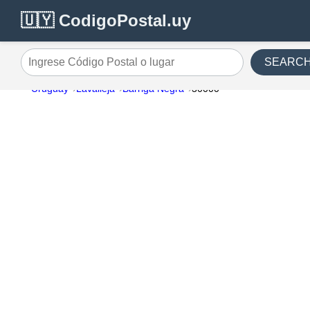
🇺🇾 CodigoPostal.uy
SEARC
Ingrese Código Postal o lugar
Uruguay
Lavalleja
Barriga Negra
30000