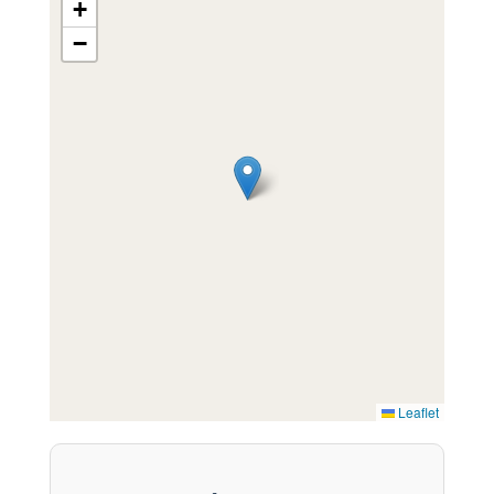
+
−
Leaflet