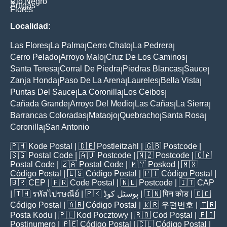
Rio Negro
Artigas
Flores
Localidad:
Las Flores
La Palma
Cerro Chato
La Pedrera
|
|
|
|
Cerro Pelado
Arroyo Malo
Cruz De Los Caminos
|
|
|
Santa Teresa
Corral De Piedra
Piedras Blancas
Sauce
|
|
|
|
Zanja Honda
Paso De La Arena
Laureles
Bella Vista
|
|
|
|
Puntas Del Sauce
La Coronilla
Los Ceibos
|
|
|
Cañada Grande
Arroyo Del Medio
Las Cañas
La Sierra
|
|
|
|
Barrancas Coloradas
Mataojo
Quebracho
Santa Rosa
|
|
|
|
Coronilla
San Antonio
|
🇵🇭
Kode Postal
| 🇩🇪
Postleitzahl
| 🇬🇧
Postcode
|
🇸🇬
Postal Code
| 🇦🇺
Postcode
| 🇳🇿
Postcode
| 🇨🇦
Postal Code
| 🇿🇦
Postal Code
| 🇲🇾
Poskod
| 🇲🇽
Código Postal
| 🇪🇸
Código Postal
| 🇵🇹
Código Postal
|
🇧🇷
CEP
| 🇫🇷
Code Postal
| 🇳🇱
Postcode
| 🇮🇹
CAP
| 🇹🇭
รหัสไปรษณีย์
| 🇵🇰
پوسٹل کوڈ
| 🇮🇳
पिन कोड
| 🇨🇴
Código Postal
| 🇦🇷
Código Postal
| 🇰🇷
우편번호
| 🇹🇷
Posta Kodu
| 🇵🇱
Kod Pocztowy
| 🇷🇴
Cod Poștal
| 🇫🇮
Postinumero
| 🇵🇪
Código Postal
| 🇨🇱
Código Postal
|