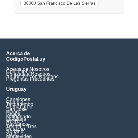
30000 San Francisco De Las Sierras
Acerca de
CodigoPostal.uy
Acerca de Nosotros
Contáctenos
Enlázate a Nosotros
Anúnciate con Nosotros
Preguntas Frecuentes
Uruguay
Canelones
Colonia
Tacuarembo
Cerro Largo
San Jose
Florida
Rivera
Maldonado
Lavalleja
Rocha
Paysandu
Treinta Y Tres
Durazno
Soriano
Salto
Montevideo