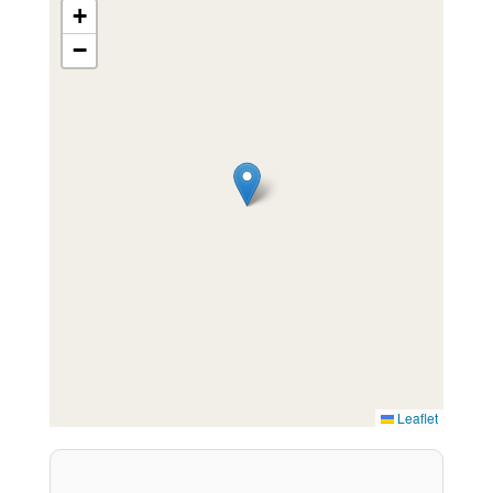
+
−
Leaflet