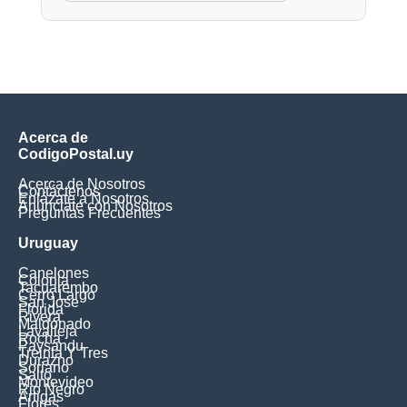
Acerca de
CodigoPostal.uy
Acerca de Nosotros
Contáctenos
Enlázate a Nosotros
Anúnciate con Nosotros
Preguntas Frecuentes
Uruguay
Canelones
Colonia
Tacuarembo
Cerro Largo
San Jose
Florida
Rivera
Maldonado
Lavalleja
Rocha
Paysandu
Treinta Y Tres
Durazno
Soriano
Salto
Montevideo
Rio Negro
Artigas
Flores