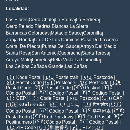
Localidad:
Las Flores
Cerro Chato
La Palma
La Pedrera
|
|
|
|
Cerro Pelado
Piedras Blancas
La Sierra
|
|
|
Barrancas Coloradas
Mataojo
Sauce
Coronilla
|
|
|
|
Zanja Honda
Cruz De Los Caminos
Paso De La Arena
|
|
|
Corral De Piedra
Puntas Del Sauce
Arroyo Del Medio
|
|
|
Santa Rosa
San Antonio
Quebracho
Santa Teresa
|
|
|
|
Arroyo Malo
Laureles
Bella Vista
La Coronilla
|
|
|
|
Los Ceibos
Cañada Grande
Las Cañas
|
|
🇵🇭
Kode Postal
| 🇩🇪
Postleitzahl
| 🇬🇧
Postcode
|
🇸🇬
Postal Code
| 🇦🇺
Postcode
| 🇳🇿
Postcode
| 🇨🇦
Postal Code
| 🇿🇦
Postal Code
| 🇲🇾
Poskod
| 🇲🇽
Código Postal
| 🇪🇸
Código Postal
| 🇵🇹
Código Postal
|
🇧🇷
CEP
| 🇫🇷
Code Postal
| 🇳🇱
Postcode
| 🇮🇹
CAP
| 🇹🇭
รหัสไปรษณีย์
| 🇵🇰
پوسٹل کوڈ
| 🇮🇳
पिन कोड
| 🇨🇴
Código Postal
| 🇦🇷
Código Postal
| 🇰🇷
우편번호
| 🇹🇷
Posta Kodu
| 🇵🇱
Kod Pocztowy
| 🇷🇴
Cod Poștal
| 🇫🇮
Postinumero
| 🇵🇪
Código Postal
| 🇨🇱
Código Postal
|
🇺🇸
ZIP Code
| 🇯🇵
郵便番号
| 🇦🇹
PLZ
| 🇨🇭