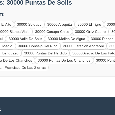
s: 30000 Puntas De Solis
m:
El Alto
30000 Soldado
30000 Arequita
30000 El Tigre
3000
30000 Blanes Viale
30000 Casupa Chico
30000 Ortiz Castro
3
ul
30000 Valle De Solis
30000 Molles De Aigua
30000 Rincon 
l Medio
30000 Consejo Del Niño
30000 Estacion Andreoni
300
el Lenguazo
30000 Puntas Del Perdido
30000 Arroyo De Los Pat
ra De Los Chanchos
30000 Puntas De Los Chanchos
30000 Punt
an Francisco De Las Sierras
: