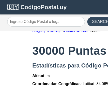
🇺🇾 CodigoPostal.uy
SEARC
Ingrese Código Postal o lugar
Uruguay
Lavalleja
Puntas De Solis
30000
30000 Puntas
Estadísticas para Código P
Altitud:
m
Coordenadas Geográficas:
Latitud -34.06