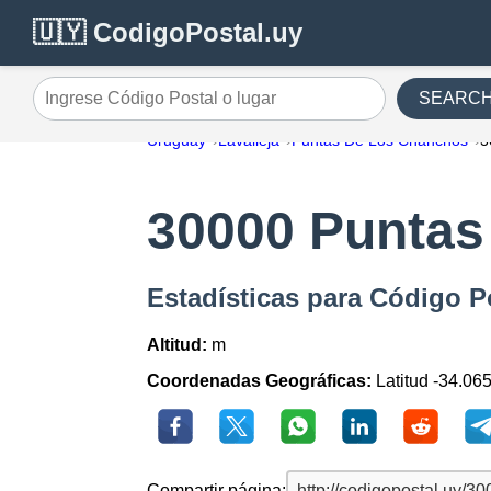
🇺🇾 CodigoPostal.uy
SEARC
Ingrese Código Postal o lugar
Uruguay
Lavalleja
Puntas De Los Chanchos
3
30000 Puntas
Estadísticas para Código 
Altitud:
m
Coordenadas Geográficas:
Latitud -34.06
Compartir página: