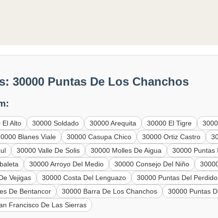
s: 30000 Puntas De Los Chanchos
m:
El Alto
30000 Soldado
30000 Arequita
30000 El Tigre
3000
30000 Blanes Viale
30000 Casupa Chico
30000 Ortiz Castro
3
ul
30000 Valle De Solis
30000 Molles De Aigua
30000 Puntas 
baleta
30000 Arroyo Del Medio
30000 Consejo Del Niño
30000
De Vejigas
30000 Costa Del Lenguazo
30000 Puntas Del Perdido
s De Bentancor
30000 Barra De Los Chanchos
30000 Puntas D
an Francisco De Las Sierras