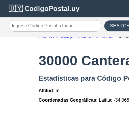
🇺🇾 CodigoPostal.uy
SEARC
Ingrese Código Postal o lugar
Uruguay
Lavalleja
Canteras Del Verdun
3000
30000 Canter
Estadísticas para Código P
Altitud:
m
Coordenadas Geográficas:
Latitud -34.06