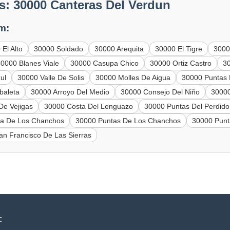
s: 30000 Canteras Del Verdun
m:
El Alto
30000 Soldado
30000 Arequita
30000 El Tigre
3000
30000 Blanes Viale
30000 Casupa Chico
30000 Ortiz Castro
3
ul
30000 Valle De Solis
30000 Molles De Aigua
30000 Puntas 
baleta
30000 Arroyo Del Medio
30000 Consejo Del Niño
30000
De Vejigas
30000 Costa Del Lenguazo
30000 Puntas Del Perdido
ra De Los Chanchos
30000 Puntas De Los Chanchos
30000 Punt
an Francisco De Las Sierras
: