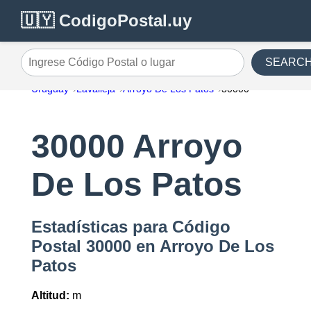
🇺🇾 CodigoPostal.uy
SEARC
Ingrese Código Postal o lugar
Uruguay
Lavalleja
Arroyo De Los Patos
30000
30000 Arroyo
De Los Patos
Estadísticas para Código
Postal 30000 en Arroyo De Los
Patos
Altitud:
m