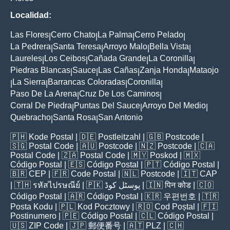
Localidad:
Las Flores
Cerro Chato
La Palma
Cerro Pelado
|
|
|
|
La Pedrera
Santa Teresa
Arroyo Malo
Bella Vista
|
|
|
|
Laureles
Los Ceibos
Cañada Grande
La Coronilla
|
|
|
|
Piedras Blancas
Sauce
Las Cañas
Zanja Honda
Mataojo
|
|
|
|
La Sierra
Barrancas Coloradas
Coronilla
|
|
|
|
Paso De La Arena
Cruz De Los Caminos
|
|
Corral De Piedra
Puntas Del Sauce
Arroyo Del Medio
|
|
|
Quebracho
Santa Rosa
San Antonio
|
|
🇵🇭
Kode Postal
| 🇩🇪
Postleitzahl
| 🇬🇧
Postcode
|
🇸🇬
Postal Code
| 🇦🇺
Postcode
| 🇳🇿
Postcode
| 🇨🇦
Postal Code
| 🇿🇦
Postal Code
| 🇲🇾
Poskod
| 🇲🇽
Código Postal
| 🇪🇸
Código Postal
| 🇵🇹
Código Postal
|
🇧🇷
CEP
| 🇫🇷
Code Postal
| 🇳🇱
Postcode
| 🇮🇹
CAP
| 🇹🇭
รหัสไปรษณีย์
| 🇵🇰
پوسٹل کوڈ
| 🇮🇳
पिन कोड
| 🇨🇴
Código Postal
| 🇦🇷
Código Postal
| 🇰🇷
우편번호
| 🇹🇷
Posta Kodu
| 🇵🇱
Kod Pocztowy
| 🇷🇴
Cod Poștal
| 🇫🇮
Postinumero
| 🇵🇪
Código Postal
| 🇨🇱
Código Postal
|
🇺🇸
ZIP Code
| 🇯🇵
郵便番号
| 🇦🇹
PLZ
| 🇨🇭