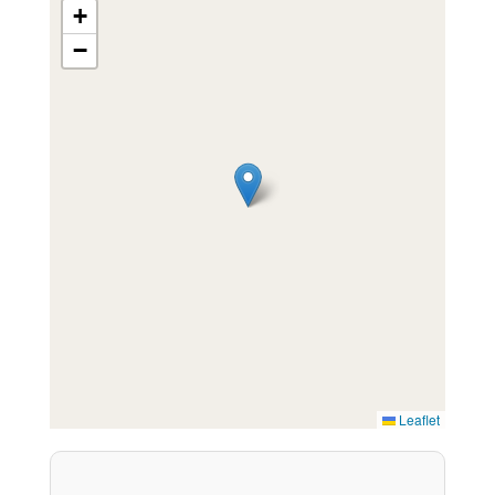
+
−
Leaflet