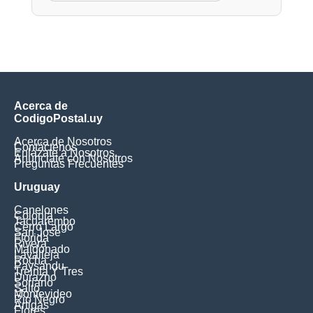
Acerca de
CodigoPostal.uy
Acerca de Nosotros
Contáctenos
Enlázate a Nosotros
Anúnciate con Nosotros
Preguntas Frecuentes
Uruguay
Canelones
Colonia
Tacuarembo
Cerro Largo
San Jose
Florida
Rivera
Maldonado
Lavalleja
Rocha
Paysandu
Treinta Y Tres
Durazno
Soriano
Salto
Montevideo
Rio Negro
Artigas
Flores